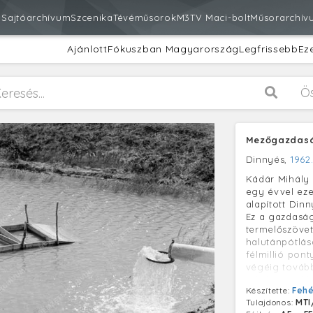
m
Sajtóarchívum
Szcenika
Tévéműsorok
M3
TV Maci-bolt
Műsorarchív
Ajánlott
Fókuszban Magyarország
Legfrissebb
Ez
Ö
Mezőgazdasá
Dinnyés,
1962
Kádár Mihály h
egy évvel eze
alapított Din
Ez a gazdaság 
termelőszövet
halutánpótlás
félmillió pon
végéig tovább
a halastavakb
Készítette:
Fehé
Tulajdonos:
MTI