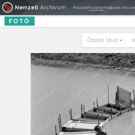
Nemzeti
Archívum
Főoldal
Fotótár
Rádióarchívu
FOTÓ
Összes típus