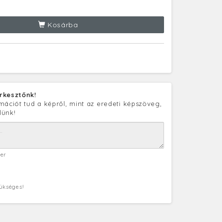
Kosárba
rkesztőnk!
mációt tud a képről, mint az eredeti képszöveg,
lünk!
ter
zükséges!