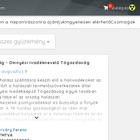
0
um
Belépés
en a napon
Vászonra ajánljuk
Ingyenesen elérhető
Csomagok
sszes gyűjtemény
g - Dinnyési Ivadéknevelő Tógazdaság
. augusztus 9.
alász szállításra készíti elő a halivadékokat az
lőtt a halászati termelőszövetkezetek által
nyési Ivadékképző Tógazdaság egyik tavában.
látja el az ország halászati
kezeteit pontyivadékkal és biztosítja a folyók
át. A 78 holdas gazdaságból az idén már
tyivadékot helyeztek el a Velencei tóba és az év
i 350 mázsa halivadékot visznek a folyókba és
a.
rváry Ferenc
/MTVA