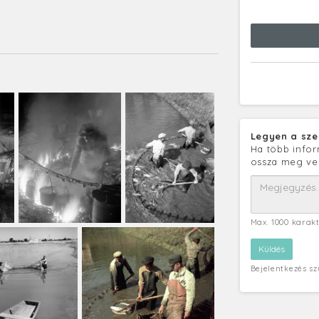
Legyen a sze
Ha több infor
ossza meg ve
Max. 1000 karak
Bejelentkezés s