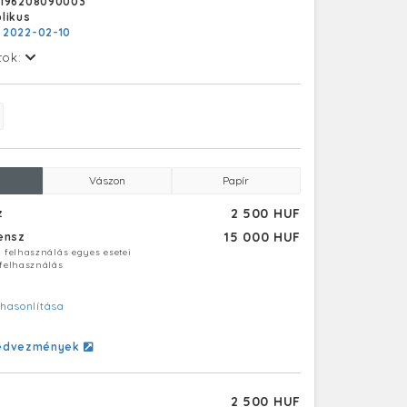
F196208090003
likus
:
2022-02-10
tok:
Vászon
Papír
2 500 HUF
z
15 000 HUF
censz
ú felhasználás egyes esetei
 felhasználás
hasonlítása
edvezmények
2 500 HUF