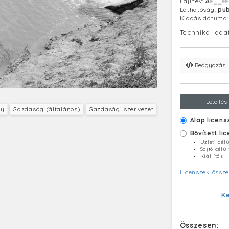
Fájlnév:
AF__F
Láthatóság:
pub
Kiadás dátuma
Technikai ada
Beágyazás
Letöltés
gy
Gazdaság (általános)
Gazdasági szervezet
Alap licens
Bővített li
Üzleti cél
Sajtó célú
Kiállítás
Licenszek össze
K
Összesen: