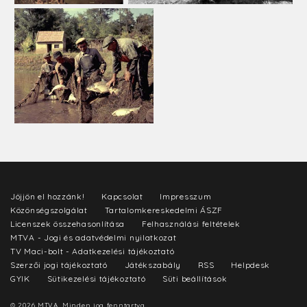
Jöjjön el hozzánk!
Kapcsolat
Impresszum
Közönségszolgálat
Tartalomkereskedelmi ÁSZF
Licenszek összehasonlítása
Felhasználási feltételek
MTVA - Jogi és adatvédelmi nyilatkozat
TV Maci-bolt - Adatkezelési tájékoztató
Szerzői jogi tájékoztató
Játékszabály
RSS
Helpdesk
GYIK
Sütikezelési tájékoztató
Süti beállítások
© 2026 MTVA. Minden jog fenntartva.