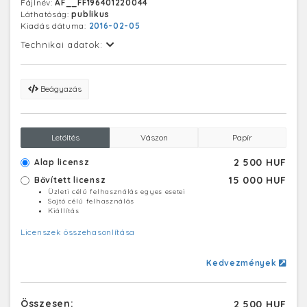
Fájlnév:
AF__FF196401220044
Láthatóság:
publikus
Kiadás dátuma:
2016-02-05
Technikai adatok:
Beágyazás
Letöltés
Vászon
Papír
2 500 HUF
Alap licensz
15 000 HUF
Bővített licensz
Üzleti célú felhasználás egyes esetei
Sajtó célú felhasználás
Kiállítás
Licenszek összehasonlítása
Kedvezmények
Összesen:
2 500 HUF