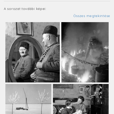
A sorozat további képei:
Összes megtekintése