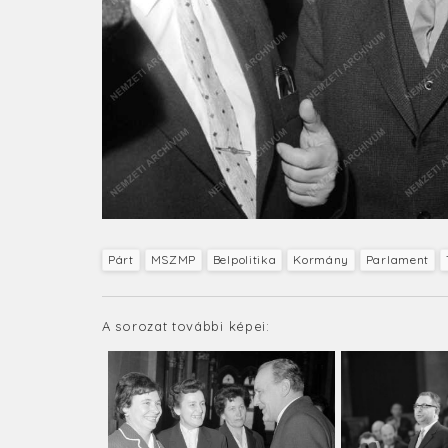
Párt
MSZMP
Belpolitika
Kormány
Parlament
A sorozat további képei: