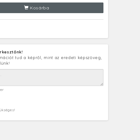
Kosárba
rkesztőnk!
mációt tud a képről, mint az eredeti képszöveg,
lünk!
ter
zükséges!