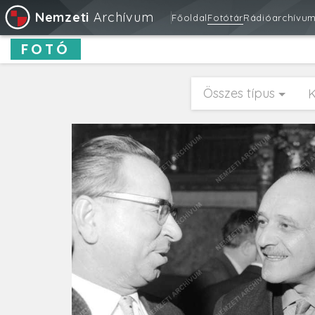
Nemzeti
Archívum
Főoldal
Fotótár
Rádióarchívu
FOTÓ
Összes típus