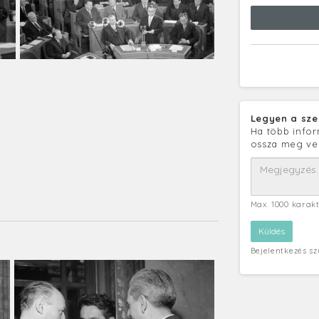
Legyen a sze
Ha több infor
ossza meg ve
Max. 1000 karak
Bejelentkezés s