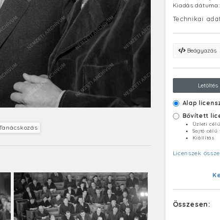
Kiadás dátuma
Technikai ada
Beágyazás
Letöltés
Alap licens
Bővített li
Üzleti cél
Tanácskozás
Sajtó célú
Kiállítás
Licenszek össze
K
Összesen: