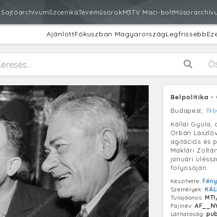
m
Sajtóarchívum
Szcenika
Tévéműsorok
M3
TV Maci-bolt
Műsorarchív
Ajánlott
Fókuszban Magyarország
Legfrissebb
Ez
Ö
Belpolitika 
Budapest,
196
Kállai Gyula,
Orbán László
agitációs és 
Maklári Zoltá
januári üléss
folyosóján.
Készítette:
Fén
Személyek:
KÁL
Tulajdonos:
MTI
Fájlnév:
AF__NY
Láthatóság:
pub