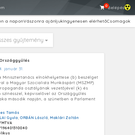
0
um
Belépés
en a napon
Vászonra ajánljuk
Ingyenesen elérhető
Csomagok
sszes gyűjtemény
- Országgyűlés
4. január 31.
 a Minisztertanács elnökhelyettese (b) beszélget
val a Magyar Szocialista Munkáspárt (MSZMP)
propaganda osztályának vezetőjével (k) és
n színésszel, képviselővel az Országgyűlés
zaka második napján, a szünetben a Parlament
yes Tamás
LAI Gyula
,
ORBÁN László
,
Maklári Zoltán
/MTVA
196401310040
likus