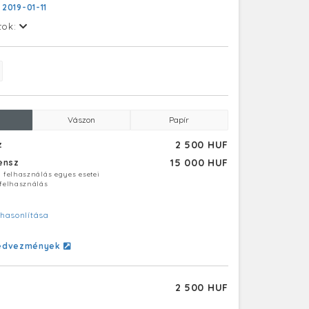
:
2019-01-11
tok:
Vászon
Papír
2 500 HUF
z
15 000 HUF
censz
ú felhasználás egyes esetei
 felhasználás
hasonlítása
edvezmények
2 500 HUF