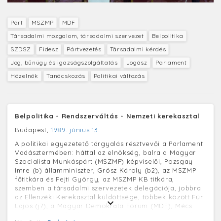
Párt
MSZMP
MDF
Társadalmi mozgalom, társadalmi szervezet
Belpolitika
SZDSZ
Fidesz
Pártvezetés
Társadalmi kérdés
Jog, bűnügy és igazságszolgáltatás
Jogász
Parlament
Házelnök
Tanácskozás
Politikai változás
Belpolitika - Rendszerváltás - Nemzeti kerekasztal
Budapest,
1989. június 13.
A politikai egyezetető tárgyalás résztvevői a Parlament
Vadásztermében: háttal az elnökség, balra a Magyar
Szocialista Munkáspárt (MSZMP) képviselői, Pozsgay
Imre (b) államminiszter, Grósz Károly (b2), az MSZMP
főtitkára és Fejti György, az MSZMP KB titkára,
szemben a társadalmi szervezetek delegációja, jobbra
az Ellenzéki Kerekasztal küldöttsége, többek között Für
Lajos (j7), a Magyar Demokrata Fórum (MDF), Mécs
Imre (j6), a Szabad Demokraták Szövetsége (SZDSZ) és