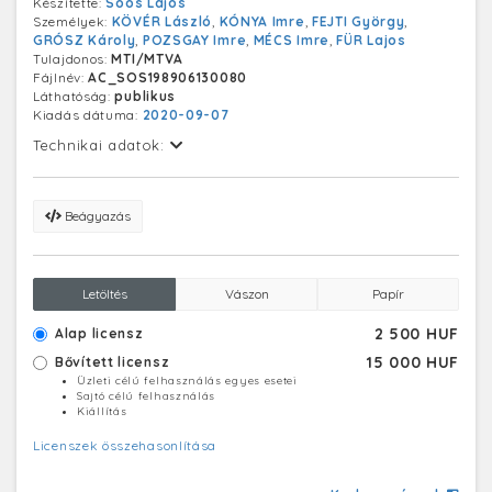
Készítette:
Soós Lajos
Kövér László (j) a Fiatal Demokraták Szövetsége
Személyek:
KÖVÉR László
,
KÓNYA Imre
,
FEJTI György
,
(Fidesz) alapító tagjai, valamint Kónya Imre (j5) az MDF
GRÓSZ Károly
,
POZSGAY Imre
,
MÉCS Imre
,
FÜR Lajos
tagja, a Független Jogász Fórum (FJF) vezetője
Tulajdonos:
MTI/MTVA
foglalnak helyet.
Fájlnév:
AC_SOS198906130080
Az Ellenzéki Kerekasztal 1989, március 22-én alakult.
Láthatóság:
publikus
Alapitó tagok: Bajcsy- Zsilinszky Társaság, Fidesz,
Kiadás dátuma:
2020-09-07
Magyar Demokrata Fórum (MDF), Szabad Demokraták
Szövetsége (SZDSZ), Keresztény Demokrata Néppárt
Technikai adatok:
(KDNP) , Független Kisgazdapárt.
Beágyazás
Letöltés
Vászon
Papír
2 500 HUF
Alap licensz
15 000 HUF
Bővített licensz
Üzleti célú felhasználás egyes esetei
Sajtó célú felhasználás
Kiállítás
Licenszek összehasonlítása