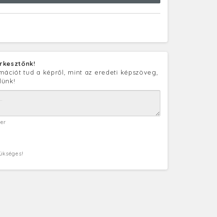
rkesztőnk!
mációt tud a képről, mint az eredeti képszöveg,
lünk!
ter
zükséges!