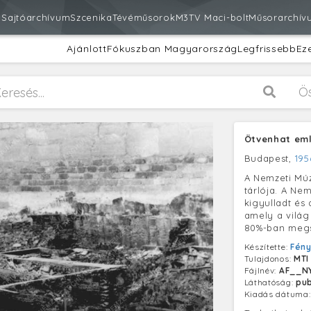
m
Sajtóarchívum
Szcenika
Tévéműsorok
M3
TV Maci-bolt
Műsorarchív
Ajánlott
Fókuszban Magyarország
Legfrissebb
Ez
Ö
Ötvenhat eml
Budapest,
195
A Nemzeti Mú
tárlója. A Ne
kigyulladt és
amely a vilá
80%-ban megs
Készítette:
Fén
Tulajdonos:
MTI
Fájlnév:
AF__N
Láthatóság:
pub
Kiadás dátuma