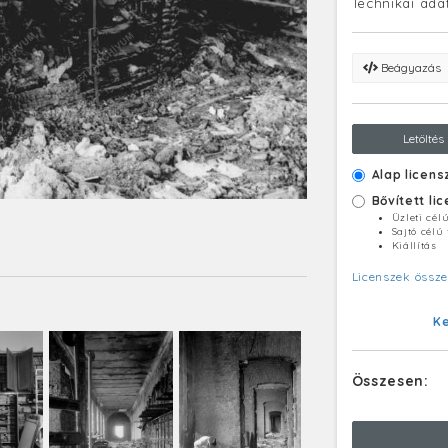
Technikai ada
Beágyazás
Letöltés
Alap licens
Bővített li
Üzleti cél
Sajtó célú
Kiállítás
Licenszek össze
K
Összesen: