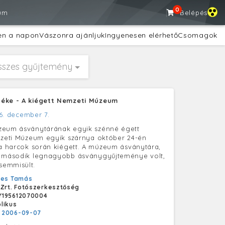
0
um
Belépés
en a napon
Vászonra ajánljuk
Ingyenesen elérhető
Csomagok
sszes gyűjtemény
éke - A kiégett Nemzeti Múzeum
6. december 7.
zeum ásványtárának egyik szénné égett
mzeti Múzeum egyik szárnya október 24-én
 a harcok során kiégett. A múzeum ásványtára,
g második legnagyobb ásványgyűjteménye volt,
emmisült.
yes Tamás
 Zrt. Fotószerkesztőség
Y195612070004
likus
:
2006-09-07