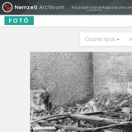
Nemzeti
Archívum
Főoldal
Fotótár
Rádióarchívu
FOTÓ
Összes típus