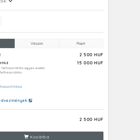
tok:
Vászon
Papír
2 500 HUF
z
15 000 HUF
censz
ú felhasználás egyes esetei
 felhasználás
hasonlítása
edvezmények
2 500 HUF
Kosárba