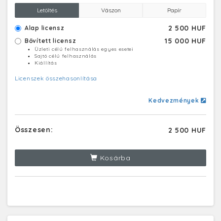
én verték le.
Letöltés
Vászon
Papír
2 500 HUF
Alap licensz
15 000 HUF
Bővített licensz
Üzleti célú felhasználás egyes esetei
Sajtó célú felhasználás
Kiállítás
Licenszek összehasonlítása
Kedvezmények
Összesen:
2 500 HUF
Kosárba