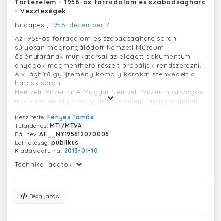
Történelem - 1956-os forradalom és szabadságharc
- Veszteségek
Budapest,
1956. december 7.
Az 1956-os forradalom és szabadságharc során
súlyosan megrongálódott Nemzeti Múzeum
őslénytárának munkatársai az elégett dokumentum
anyagok megmenthető részeit próbálják rendszerezni.
A világhírű gyűjtemény komoly károkat szenvedett a
harcok során.
Nemzeti Múzeum: A Magyar Nemzeti Múzeum országos
múzeum, amely a magyar történelem tárgyi emlékeit
gyűjti és mutatja be. Főépülete Budapest VIII.
Készítette:
Fényes Tamás
kerületében, a Múzeum körúton található. A Múzeum
Tulajdonos:
MTI/MTVA
klasszicista stílusú épülete 1837-47 között épült,
Fájlnév:
AF__NY195612070006
tervezője Pollack Mihály (1773-1855) építész volt,
Láthatóság:
publikus
alapítója gróf Széchényi Ferenc (1754-1820). 1956-os
Kiadás dátuma:
2013-01-10
forradalom és szabadságharc: a sztálinista diktatúra
elleni forradalom és a szovjet megszállás elleni
Technikai adatok:
szabadságharc Magyarországon. 1956. október 23-án
kezdődött a budapesti diákok békés tüntetésével, majd
fegyveres felkelés robbant ki, aminek leverésére
Beágyazás
november 4-én az ország egész területén megindult a
szovjet támadás. A szabadságharc legkitartóbb
harcosai a csepeli ellenállók voltak, őket november 11-