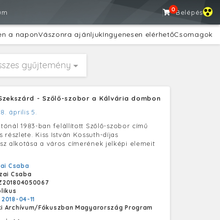
0
um
Belépés
en a napon
Vászonra ajánljuk
Ingyenesen elérhető
Csomagok
sszes gyűjtemény
Szekszárd - Szőlő-szobor a Kálvária dombon
8. április 5.
átónál 1983-ban felállított Szőlő-szobor című
részlete. Kiss István Kossuth-díjas
z alkotása a város címerének jelképi elemeit
ai Csaba
zai Csaba
Z201804050067
likus
:
2018-04-11
i Archívum/Fókuszban Magyarország Program