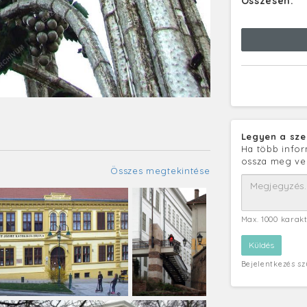
Összesen:
Legyen a sze
Ha több infor
ossza meg ve
Összes megtekintése
Max. 1000 karak
Bejelentkezés s