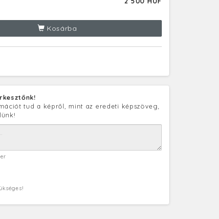
2 500 HUF
Kosárba
rkesztőnk!
mációt tud a képről, mint az eredeti képszöveg,
lünk!
ter
zükséges!