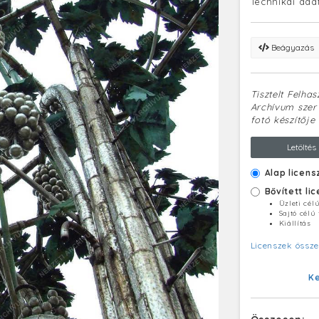
Technikai ada
Beágyazás
Tisztelt Felha
Archívum szerv
fotó készítője 
Letöltés
Alap licens
Bővített li
Üzleti cél
Sajtó célú
Kiállítás
Licenszek össze
K