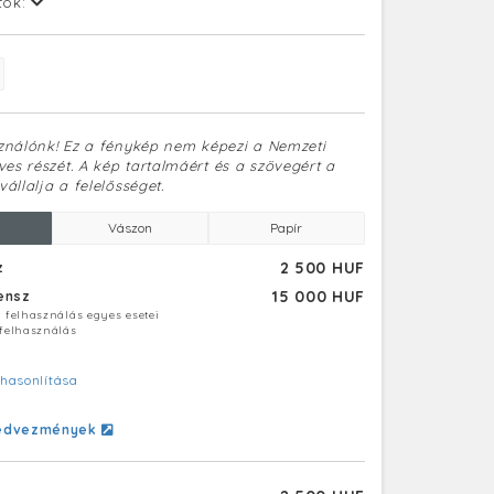
tok:
sználónk! Ez a fénykép nem képezi a Nemzeti
es részét. A kép tartalmáért és a szövegért a
vállalja a felelősséget.
Vászon
Papír
2 500 HUF
z
15 000 HUF
censz
ú felhasználás egyes esetei
 felhasználás
hasonlítása
edvezmények