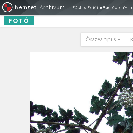
Nemzeti
Archívum
Főoldal
Fotótár
Rádióarchívu
FOTÓ
Összes típus