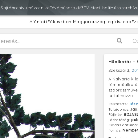
m
Sajtóarchívum
Szcenika
Tévéműsorok
M3
TV Maci-bolt
Műsorarchív
Ajánlott
Fókuszban Magyarország
Legfrissebb
Ez
Ö
Műalkotás - 
Szekszárd,
201
A Kálvária kil
fém műalkotás 
szobrászművés
tartalmazza.
Készítette:
Jász
Tulajdonos:
Jás
Fájlnév:
BDJAS
Láthatóság:
pub
Kiadás dátuma
Forrás:
Nemzet