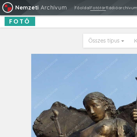
Nemzeti
Archívum
Főoldal
Fotótár
Rádióarchívu
FOTÓ
Összes típus