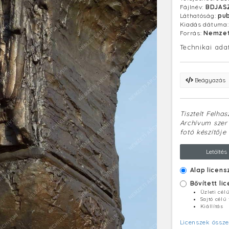
Fájlnév:
BDJAS
Láthatóság:
pub
Kiadás dátuma
Forrás:
Nemzet
Technikai ada
Beágyazás
Tisztelt Felha
Archívum szerv
fotó készítője 
Letöltés
Alap licens
Bővített li
Üzleti cél
Sajtó célú
Kiállítás
Licenszek össze