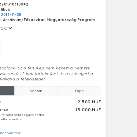
Z201310310042
likus
:
2013-11-25
i Archívum/Fókuszban Magyarország Program
tok:
sználónk! Ez a fénykép nem képezi a Nemzeti
es részét. A kép tartalmáért és a szövegért a
vállalja a felelősséget.
Vászon
Papír
2 500 HUF
z
15 000 HUF
censz
ú felhasználás egyes esetei
 felhasználás
hasonlítása