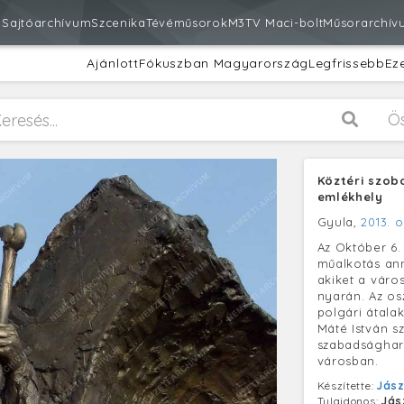
m
Sajtóarchívum
Szcenika
Tévéműsorok
M3
TV Maci-bolt
Műsorarchív
Ajánlott
Fókuszban Magyarország
Legfrissebb
Ez
Ö
Köztéri szobo
emlékhely
Gyula,
2013. o
Az Október 6.
műalkotás ann
akiket a váro
nyarán. Az os
polgári átala
Máté István s
szabadságharc
városban.
Készítette:
Jász
Tulajdonos:
Jás