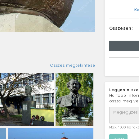
K
Összesen:
Összes megtekintése
Legyen a sze
Ha több infor
ossza meg ve
Max. 1000 karak