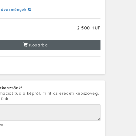
edvezmények
2 500 HUF
Kosárba
rkesztőnk!
mációt tud a képről, mint az eredeti képszöveg,
lünk!
ter