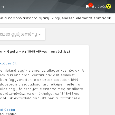
0
um
Belépés
en a napon
Vászonra ajánljuk
Ingyenesen elérhető
Csomagok
sszes gyűjtemény
r - Gyula - Az 1848-49-es honvédtiszti
któber 31.
 emlékmű egyik eleme, az allegorikus nőalak. A
ak a kilenc aradi vértanúnak állít emléket,
sban fegyvereztek le az orosz csapatok 1849
zlopsoron a szabadságharc jelképei mellett a
kulás négy fő erényét jelenítette meg az alkotó
zobrászművész. Az emlékhelyet az 1848-49-es
 140-ik évfordulóján 1989-ben állították fel a
ai Csaba
zai Csaba