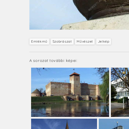
Emlékmű
Szobrászat
Művészet
Jelkép
A sorozat további képei: