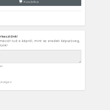
Kosárba
rkesztőnk!
mációt tud a képről, mint az eredeti képszöveg,
lünk!
ter
zükséges!