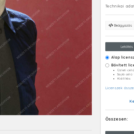
Technikai ada
Beágyazás
Letöltés
Alap licens
Bővített li
Üzleti cél
Sajtó célú
Kiállítás
Licenszek össze
K
Összesen: