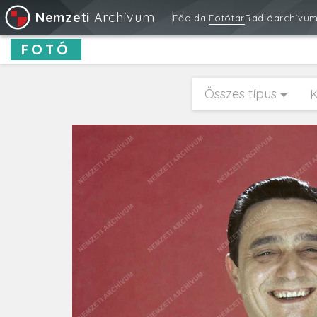
Nemzeti
Archívum
Főoldal
Fotótár
Rádióarchívu
FOTÓ
Összes típus