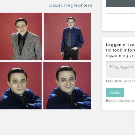
Összes megtekintése
Legyen a sze
Ha több infor
ossza meg ve
Max. 1000 karak
Bejelentkezés s