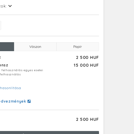
tok:
Vászon
Papír
2 500 HUF
z
15 000 HUF
censz
ú felhasználás egyes esetei
 felhasználás
hasonlítása
edvezmények
2 500 HUF