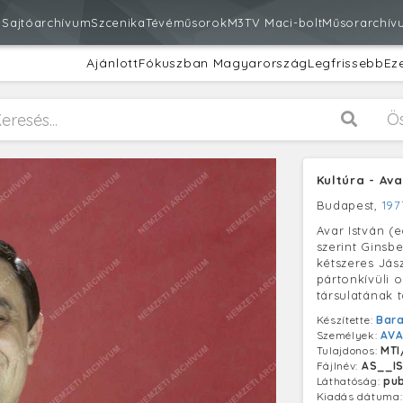
m
Sajtóarchívum
Szcenika
Tévéműsorok
M3
TV Maci-bolt
Műsorarchív
Ajánlott
Fókuszban Magyarország
Legfrissebb
Ez
Ö
Kultúra - Av
Budapest,
197
Avar István (
szerint Ginsb
kétszeres Jás
pártonkívüli 
társulatának t
Készítette:
Bara
Személyek:
AVA
Tulajdonos:
MTI
Fájlnév:
AS__I
Láthatóság:
pub
Kiadás dátuma