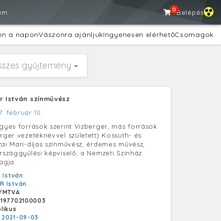
0
um
Belépés
en a napon
Vászonra ajánljuk
Ingyenesen elérhető
Csomagok
sszes gyűjtemény
ar István színművész
7. február 10.
egyes források szerint Vizberger, más források
erger vezetéknévvel született) Kossuth- és
zai Mari-díjas színművész, érdemes művész,
országgyűlési képviselő, a Nemzeti Színház
agja.
 István
R István
/MTVA
S197702100003
likus
:
2021-09-03