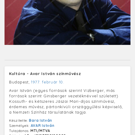
Kultúra - Avar István színművész
Budapest,
1977. február 10.
Avar István (egyes források szerint Vizberger, más
források szerint Ginsberger vezetéknévvel született)
Kossuth- és kétszeres Jászai Mari-díjas színművész,
érdemes művész, pártonkívüli országgyűlési képviselő,
a Nemzeti Színház társulatának tagja.
Készítette:
Bara István
Személyek:
AVAR István
Tulajdonos:
MTI/MTVA