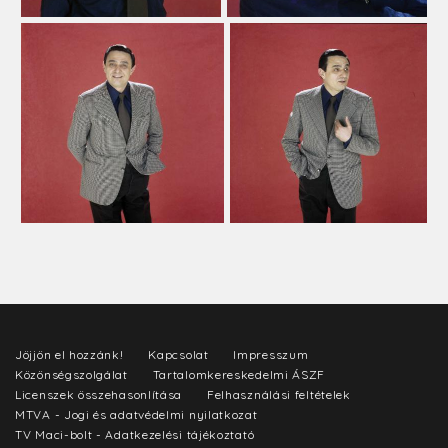
Jöjjön el hozzánk!
Kapcsolat
Impresszum
Közönségszolgálat
Tartalomkereskedelmi ÁSZF
Licenszek összehasonlítása
Felhasználási feltételek
MTVA - Jogi és adatvédelmi nyilatkozat
TV Maci-bolt - Adatkezelési tájékoztató