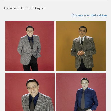
A sorozat további képei:
Összes megtekintése