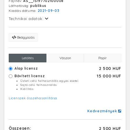
Fájlnév:
AS__IS197702100008
Láthatóság:
publikus
Kiadás dátuma:
2021-09-03
Technikai adatok:
Beágyazás
Letöltés
Vászon
Papír
2 500 HUF
Alap licensz
15 000 HUF
Bővített licensz
Üzleti célú felhasználás egyes esetei
Sajtó célú felhasználás
Kiállítás
Licenszek összehasonlítása
Kedvezmények
Összesen:
2 500 HUF