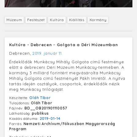
Múzeum
Festészet
Kultúra
Kiállítás
Kormány
Kultúra - Debrecen - Golgota a Déri Múzeumban
Debrecen,
2019. január 11.
Érdeklődők Munkácsy Mihály Golgota című festménye
előtt a debreceni Déri Múzeum Munkácsy-termében. A
kormány 3 milliárd forintért megvásárolta Munkácsy
Mihály Golgota című festményét Pákh Imrétől. A nyitva
tartás idején osztályok, csoportok, érdeklődők nézik
meg Munkácsy trilógiáját.
Készítette:
Oláh Tibor
Tulajdonos:
Oláh Tibor
Fájlnév:
BD__OB201901110057
Láthatóság:
publikus
Kiadás dátuma:
2019-01-14
Forrás:
Nemzeti Archívum/Fókuszban Magyarország
Program