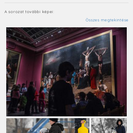
A sorozat további képei:
Összes megtekintése