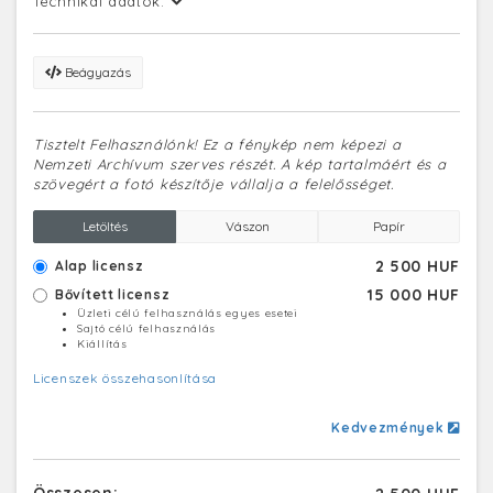
Technikai adatok:
Beágyazás
Tisztelt Felhasználónk! Ez a fénykép nem képezi a
Nemzeti Archívum szerves részét. A kép tartalmáért és a
szövegért a fotó készítője vállalja a felelősséget.
Letöltés
Vászon
Papír
2 500 HUF
Alap licensz
15 000 HUF
Bővített licensz
Üzleti célú felhasználás egyes esetei
Sajtó célú felhasználás
Kiállítás
Licenszek összehasonlítása
Kedvezmények
Összesen: