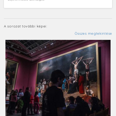
A sorozat további képei:
Összes megtekintése