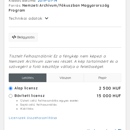
Kiadás dátuma:
2019-01-14
Forrás:
Nemzeti Archívum/Fókuszban Magyarország
Program
Technikai adatok:
Beágyazás
Tisztelt Felhasználónk! Ez a fénykép nem képezi a
Nemzeti Archívum szerves részét. A kép tartalmáért és a
szövegért a fotó készítője vállalja a felelősséget.
Letöltés
Vászon
Papír
2 500 HUF
Alap licensz
15 000 HUF
Bővített licensz
Üzleti célú felhasználás egyes esetei
Sajtó célú felhasználás
Kiállítás
Licenszek összehasonlítása