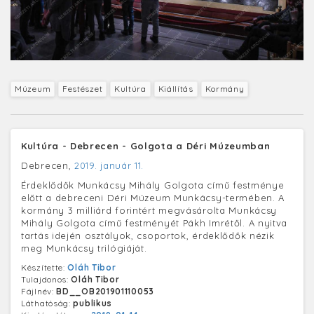
Múzeum
Festészet
Kultúra
Kiállítás
Kormány
Kultúra - Debrecen - Golgota a Déri Múzeumban
Debrecen,
2019. január 11.
Érdeklődők Munkácsy Mihály Golgota című festménye
előtt a debreceni Déri Múzeum Munkácsy-termében. A
kormány 3 milliárd forintért megvásárolta Munkácsy
Mihály Golgota című festményét Pákh Imrétől. A nyitva
tartás idején osztályok, csoportok, érdeklődők nézik
meg Munkácsy trilógiáját.
Készítette:
Oláh Tibor
Tulajdonos:
Oláh Tibor
Fájlnév:
BD__OB201901110053
Láthatóság:
publikus