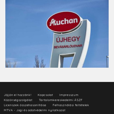
Jöjjön el hozzánk!
Kapcsolat
Impresszum
Közönségszolgálat
Tartalomkereskedelmi ÁSZF
Licenszek összehasonlítása
Felhasználási feltételek
MTVA - Jogi és adatvédelmi nyilatkozat