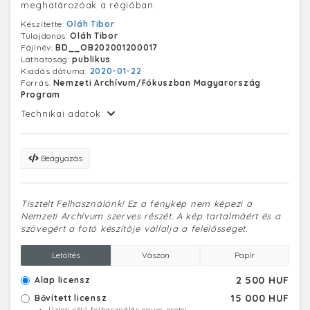
meghatározóak a régióban.
Készítette:
Oláh Tibor
Tulajdonos:
Oláh Tibor
Fájlnév:
BD__OB202001200017
Láthatóság:
publikus
Kiadás dátuma:
2020-01-22
Forrás:
Nemzeti Archívum/Fókuszban Magyarország
Program
Technikai adatok:
Beágyazás
Tisztelt Felhasználónk! Ez a fénykép nem képezi a
Nemzeti Archívum szerves részét. A kép tartalmáért és a
szövegért a fotó készítője vállalja a felelősséget.
Letöltés
Vászon
Papír
2 500 HUF
Alap licensz
15 000 HUF
Bővített licensz
Üzleti célú felhasználás egyes esetei