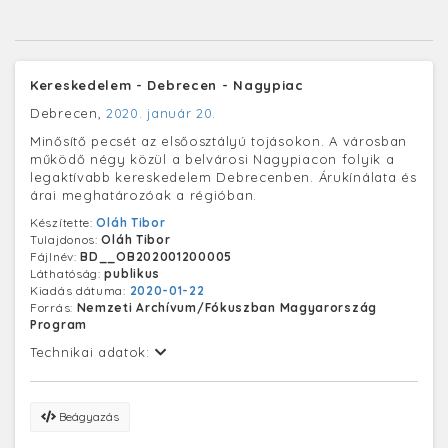
Kereskedelem - Debrecen - Nagypiac
Debrecen,
2020. január 20.
Minősítő pecsét az elsőosztályú tojásokon. A városban
működő négy közül a belvárosi Nagypiacon folyik a
legaktívabb kereskedelem Debrecenben. Árukínálata és
árai meghatározóak a régióban.
Készítette:
Oláh Tibor
Tulajdonos:
Oláh Tibor
Fájlnév:
BD__OB202001200005
Láthatóság:
publikus
Kiadás dátuma:
2020-01-22
Forrás:
Nemzeti Archívum/Fókuszban Magyarország
Program
Technikai adatok:
Beágyazás