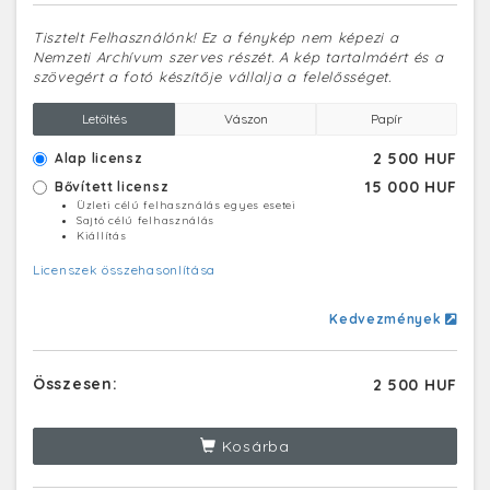
Tisztelt Felhasználónk! Ez a fénykép nem képezi a
Nemzeti Archívum szerves részét. A kép tartalmáért és a
szövegért a fotó készítője vállalja a felelősséget.
Letöltés
Vászon
Papír
2 500 HUF
Alap licensz
15 000 HUF
Bővített licensz
Üzleti célú felhasználás egyes esetei
Sajtó célú felhasználás
Kiállítás
Licenszek összehasonlítása
Kedvezmények
Összesen:
2 500 HUF
Kosárba