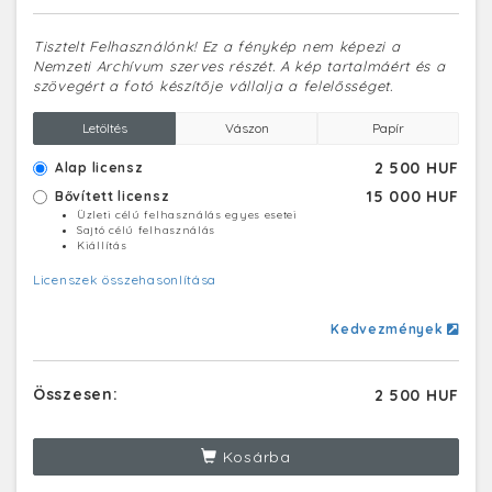
Tisztelt Felhasználónk! Ez a fénykép nem képezi a
Nemzeti Archívum szerves részét. A kép tartalmáért és a
szövegért a fotó készítője vállalja a felelősséget.
Letöltés
Vászon
Papír
2 500 HUF
Alap licensz
15 000 HUF
Bővített licensz
Üzleti célú felhasználás egyes esetei
Sajtó célú felhasználás
Kiállítás
Licenszek összehasonlítása
Kedvezmények
Összesen:
2 500 HUF
Kosárba