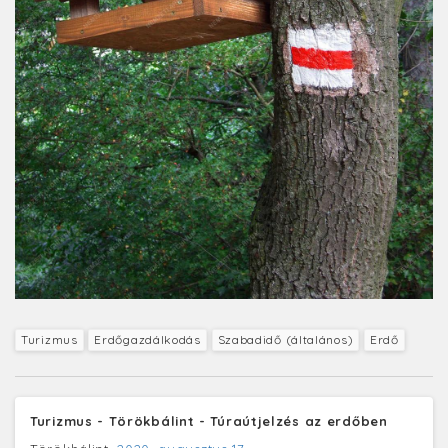
Turizmus
Erdőgazdálkodás
Szabadidő (általános)
Erdő
Turizmus - Törökbálint - Túraútjelzés az erdőben