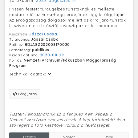
Törökbálint,
2020. augusztus 17.
Frissen festett túraútjelzés turistáknak és mellette
madáretető az Anna-hegy erdejének egyik tölgyfáján.
Az erdőgazdaság dolgozói mellett az arra járó turisták
is szívesen etetik ősztől tavaszig az erdei madarakat.
Készítette:
Jászai Csaba
Tulajdonos:
Jászai Csaba
Fájlnév:
BDJASZ202008170020
Láthatóság:
publikus
Kiadás dátuma:
2020-08-29
Forrás:
Nemzeti Archívum/Fókuszban Magyarország
Program
Technikai adatok:
Beágyazás
Tisztelt Felhasználónk! Ez a fénykép nem képezi a
Nemzeti Archívum szerves részét. A kép tartalmáért és a
szövegért a fotó készítője vállalja a felelősséget.
Letöltés
Vászon
Papír