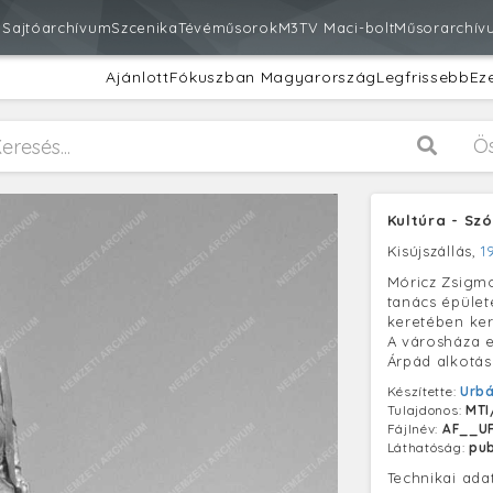
m
Sajtóarchívum
Szcenika
Tévéműsorok
M3
TV Maci-bolt
Műsorarchív
Ajánlott
Fókuszban Magyarország
Legfrissebb
Ez
Ö
Kultúra - Sz
Kisújszállás,
1
Móricz Zsigmo
tanács épület
keretében kerü
A városháza e
Árpád alkotás
Készítette:
Urb
Tulajdonos:
MTI
Fájlnév:
AF__UR
Láthatóság:
pub
Technikai ada