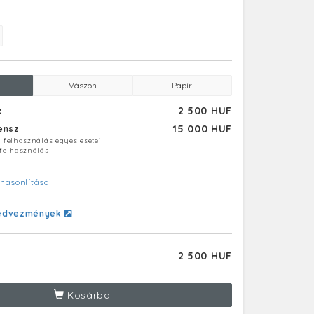
Vászon
Papír
2 500 HUF
z
15 000 HUF
censz
ú felhasználás egyes esetei
 felhasználás
hasonlítása
edvezmények
2 500 HUF
Kosárba