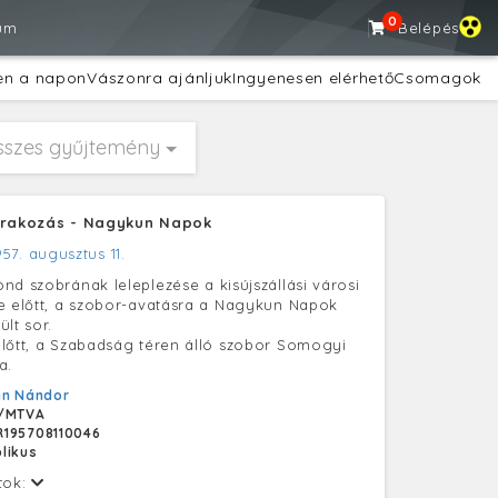
0
um
Belépés
en a napon
Vászonra ajánljuk
Ingyenesen elérhető
Csomagok
sszes gyűjtemény
órakozás - Nagykun Napok
957. augusztus 11.
nd szobrának leleplezése a kisújszállási városi
e előtt, a szobor-avatásra a Nagykun Napok
lt sor.
lőtt, a Szabadság téren álló szobor Somogyi
a.
án Nándor
/MTVA
195708110046
likus
tok: