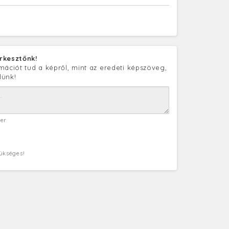
rkesztőnk!
mációt tud a képről, mint az eredeti képszöveg,
lünk!
ter
zükséges!