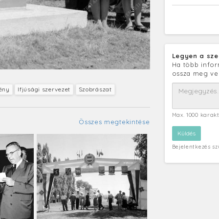
Legyen a sze
Ha több infor
ossza meg ve
ény
Ifjúsági szervezet
Szobrászat
Max. 1000 karak
Összes megtekintése
Bejelentkezés s