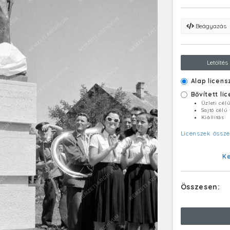
Beágyazás
Letöltés
Alap licens
Bővített li
Üzleti cél
Sajtó célú
Kiállítás
Licenszek össze
K
Összesen: