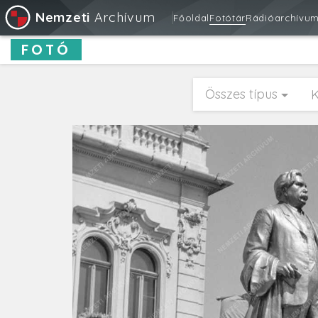
Nemzeti
Archívum
Főoldal
Fotótár
Rádióarchívu
FOTÓ
Összes típus