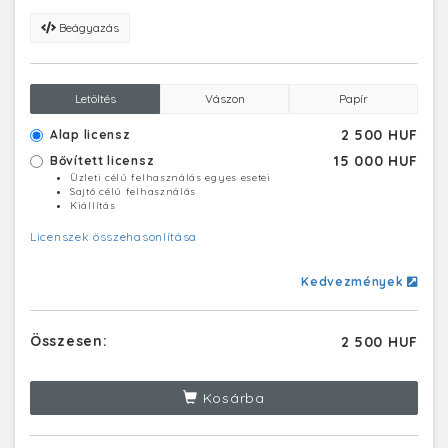
Beágyazás
Letöltés
Vászon
Papír
2 500 HUF
Alap licensz
15 000 HUF
Bővített licensz
Üzleti célú felhasználás egyes esetei
Sajtó célú felhasználás
Kiállítás
Licenszek összehasonlítása
Kedvezmények
Összesen:
2 500 HUF
Kosárba