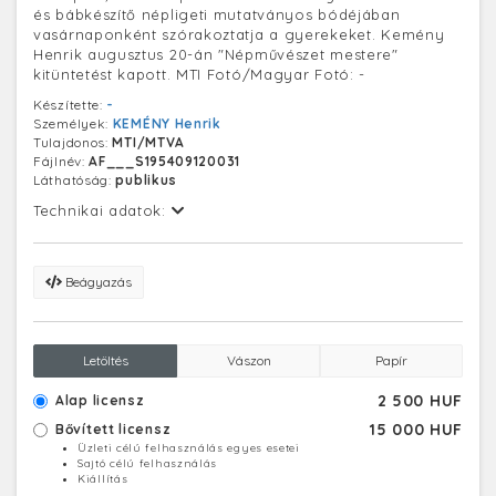
és bábkészítő népligeti mutatványos bódéjában
vasárnaponként szórakoztatja a gyerekeket. Kemény
Henrik augusztus 20-án "Népművészet mestere"
kitüntetést kapott. MTI Fotó/Magyar Fotó: -
Készítette:
-
Személyek:
KEMÉNY Henrik
Tulajdonos:
MTI/MTVA
Fájlnév:
AF___S195409120031
Láthatóság:
publikus
Technikai adatok:
Beágyazás
Letöltés
Vászon
Papír
2 500 HUF
Alap licensz
15 000 HUF
Bővített licensz
Üzleti célú felhasználás egyes esetei
Sajtó célú felhasználás
Kiállítás