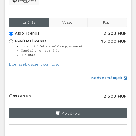
Beágyazás
Letöltés
Vászon
Papír
2 500 HUF
Alap licensz
15 000 HUF
Bővített licensz
Üzleti célú felhasználás egyes esetei
Sajtó célú felhasználás
Kiállítás
Licenszek összehasonlítása
Kedvezmények
Összesen:
2 500 HUF
Kosárba