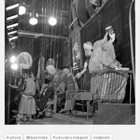
Kultúra
Bábszínház
Kulturális központ
Irodalom