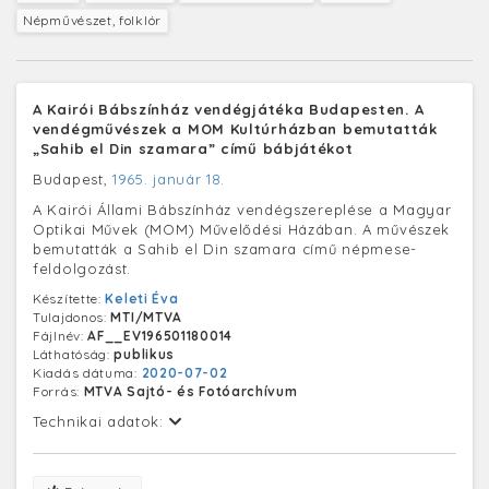
Népművészet, folklór
A Kairói Bábszínház vendégjátéka Budapesten. A
vendégművészek a MOM Kultúrházban bemutatták
„Sahib el Din szamara” című bábjátékot
Budapest,
1965. január 18.
A Kairói Állami Bábszínház vendégszereplése a Magyar
Optikai Művek (MOM) Művelődési Házában. A művészek
bemutatták a Sahib el Din szamara című népmese-
feldolgozást.
Készítette:
Keleti Éva
Tulajdonos:
MTI/MTVA
Fájlnév:
AF__EV196501180014
Láthatóság:
publikus
Kiadás dátuma:
2020-07-02
Forrás:
MTVA Sajtó- és Fotóarchívum
Technikai adatok: