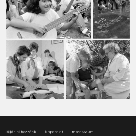
Jöjjön el hozzánk!
Kapcsolat
Impresszum