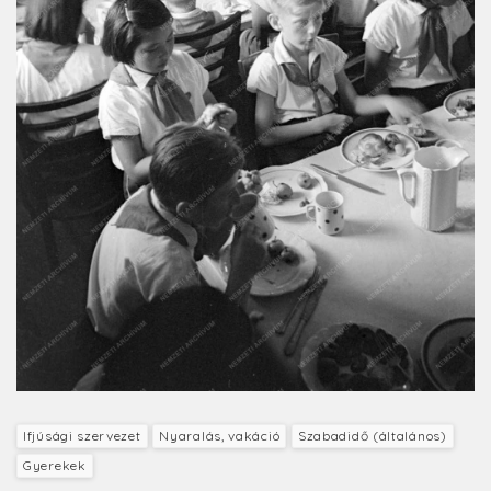
Ifjúsági szervezet
Nyaralás, vakáció
Szabadidő (általános)
Gyerekek