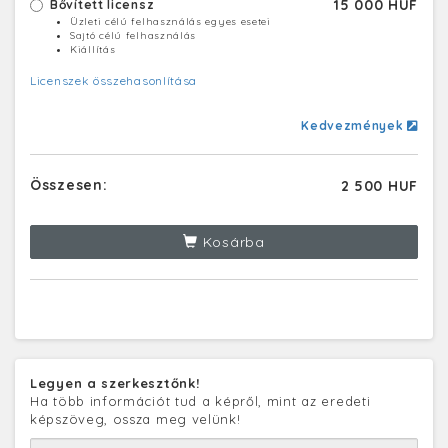
15 000 HUF
Bővített licensz
Üzleti célú felhasználás egyes esetei
Sajtó célú felhasználás
Kiállítás
Licenszek összehasonlítása
Kedvezmények
Összesen:
2 500 HUF
Kosárba
Legyen a szerkesztőnk!
Ha több információt tud a képről, mint az eredeti
képszöveg, ossza meg velünk!