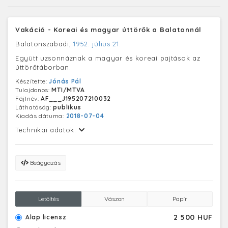
Vakáció - Koreai és magyar úttörők a Balatonnál
Balatonszabadi,
1952. július 21.
Együtt uzsonnáznak a magyar és koreai pajtások az
úttörőtáborban.
Készítette:
Jónás Pál
Tulajdonos:
MTI/MTVA
Fájlnév:
AF___J195207210032
Láthatóság:
publikus
Kiadás dátuma:
2018-07-04
Technikai adatok:
Beágyazás
Letöltés
Vászon
Papír
2 500 HUF
Alap licensz