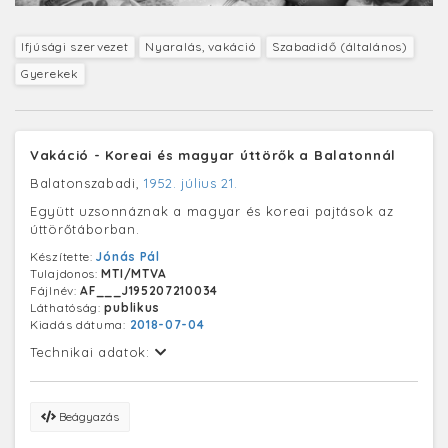
Ifjúsági szervezet
Nyaralás, vakáció
Szabadidő (általános)
Gyerekek
Vakáció - Koreai és magyar úttörők a Balatonnál
Balatonszabadi,
1952. július 21.
Együtt uzsonnáznak a magyar és koreai pajtások az
úttörőtáborban.
Készítette:
Jónás Pál
Tulajdonos:
MTI/MTVA
Fájlnév:
AF___J195207210034
Láthatóság:
publikus
Kiadás dátuma:
2018-07-04
Technikai adatok:
Beágyazás