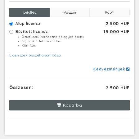
Letöltés
Vászon
Papír
2 500 HUF
Alap licensz
15 000 HUF
Bővített licensz
Üzleti célú felhasználás egyes esetei
Sajtó célú felhasználás
Kiállítás
Licenszek összehasonlítása
Kedvezmények
Összesen:
2 500 HUF
Kosárba