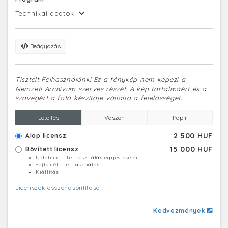
Technikai adatok:
Beágyazás
Tisztelt Felhasználónk! Ez a fénykép nem képezi a
Nemzeti Archívum szerves részét. A kép tartalmáért és a
szövegért a fotó készítője vállalja a felelősséget.
Letöltés
Vászon
Papír
2 500 HUF
Alap licensz
15 000 HUF
Bővített licensz
Üzleti célú felhasználás egyes esetei
Sajtó célú felhasználás
Kiállítás
Licenszek összehasonlítása
Kedvezmények