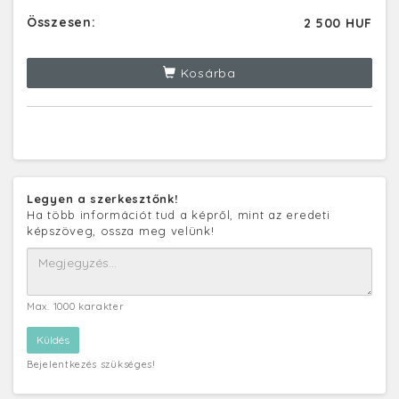
Összesen:
2 500 HUF
Kosárba
Legyen a szerkesztőnk!
Ha több információt tud a képről, mint az eredeti
képszöveg, ossza meg velünk!
Max. 1000 karakter
Bejelentkezés szükséges!