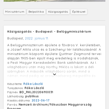
Minisztérium
Belpolitika
Közigazgatás
Építészet
Közigazgatás - Budapest - Belügyminisztérium
Budapest,
2022. június 11.
A Belügyminisztérium épülete a főváros V. kerületében,
a József Attila utca és a Széchenyi tér találkozásánál. A
minisztérium központi épülete Quittner Zsigmond tervei
alapján 1905-ben épült meg eredetileg is irodaháznak,
a Pesti Magyar Kereskedelmi Bank székházának. Az I.
világháború után még Horthy Miklós is lakott a déli
szárnyban. A második világháború során, mind a
német, mind pedig az orosz hadsereg megszállta és
parancsnokságként használta, majd az állomosítás után
Készítette:
Róka László
pedig, a Belügyminisztériumnak és számos rendőri
Tulajdonos:
Róka László
szervnek vált az otthonává.
Fájlnév:
BD_RKL202206110031
Láthatóság:
publikus
Kiadás dátuma:
2022-06-17
Forrás:
Nemzeti Archívum/Fókuszban Magyarország
Program