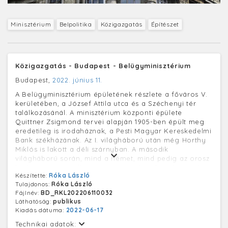
Minisztérium
Belpolitika
Közigazgatás
Építészet
Közigazgatás - Budapest - Belügyminisztérium
Budapest,
2022. június 11.
A Belügyminisztérium épületének részlete a főváros V.
kerületében, a József Attila utca és a Széchenyi tér
találkozásánál. A minisztérium központi épülete
Quittner Zsigmond tervei alapján 1905-ben épült meg
eredetileg is irodaháznak, a Pesti Magyar Kereskedelmi
Bank székházának. Az I. világháború után még Horthy
Miklós is lakott a déli szárnyban. A második
világháború során, mind a német, mind pedig az orosz
hadsereg megszállta és parancsnokságként használta,
Készítette:
Róka László
majd az állomosítás után pedig, a
Tulajdonos:
Róka László
Belügyminisztériumnak és számos rendőri szervnek vált
Fájlnév:
BD_RKL202206110032
az otthonává.
Láthatóság:
publikus
Kiadás dátuma:
2022-06-17
Technikai adatok: