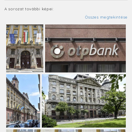
A sorozat további képei:
Összes megtekintése