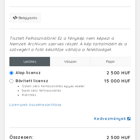
Beágyazás
Tisztelt Felhasználónk! Ez a fénykép nem képezi a
Nemzeti Archívum szerves részét. A kép tartalmáért és a
szövegért a fotó készítője vállalja a felelősséget.
Letöltés
Vászon
Papír
2 500 HUF
Alap licensz
15 000 HUF
Bővített licensz
Üzleti célú felhasználás egyes esetei
Sajtó célú felhasználás
Kiállítás
Licenszek összehasonlítása
Kedvezmények
Összesen:
2 500 HUF