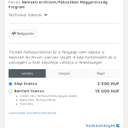
Forrás:
Nemzeti Archívum/Fókuszban Magyarország
Program
Technikai adatok:
Beágyazás
Tisztelt Felhasználónk! Ez a fénykép nem képezi a
Nemzeti Archívum szerves részét. A kép tartalmáért és a
szövegért a fotó készítője vállalja a felelősséget.
Letöltés
Vászon
Papír
2 500 HUF
Alap licensz
15 000 HUF
Bővített licensz
Üzleti célú felhasználás egyes esetei
Sajtó célú felhasználás
Kiállítás
Licenszek összehasonlítása
Kedvezmények