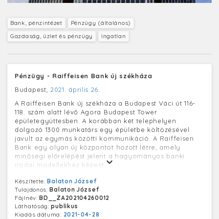
Bank, pénzintézet
Pénzügy (általános)
Gazdaság, üzlet és pénzügy
Ingatlan
Pénzügy - Raiffeisen Bank új székháza
Budapest,
2021. április 26.
A Raiffeisen Bank új székháza a Budapest Váci út 116-
118. szám alatt lévő Agora Budapest Tower
épületegyüttesben. A korábban két telephelyen
dolgozó 1300 munkatárs egy épületbe költözésével
javult az egymás közötti kommunikáció. A Raiffeisen
Bank egy olyan új központot hozott létre, amely
minőségi előrelépést jelent a hagyományos banki
irodai modellekhez képest.
Készítette:
Balaton József
Tulajdonos:
Balaton József
Fájlnév:
BD__ZA202104260012
Láthatóság:
publikus
Kiadás dátuma:
2021-04-28