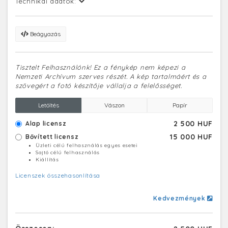
Technikai adatok:
Beágyazás
Tisztelt Felhasználónk! Ez a fénykép nem képezi a
Nemzeti Archívum szerves részét. A kép tartalmáért és a
szövegért a fotó készítője vállalja a felelősséget.
Letöltés
Vászon
Papír
2 500 HUF
Alap licensz
15 000 HUF
Bővített licensz
Üzleti célú felhasználás egyes esetei
Sajtó célú felhasználás
Kiállítás
Licenszek összehasonlítása
Kedvezmények