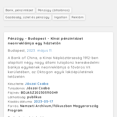
Bank, pénzintézet
Pénzügy (általános)
Gazdaság, üzlet és pénzügy
Ingatlan
Reklám
Pénzügy - Budapest - Kínai pénzintézet
neonreklámja egy háztetőn
Budapest,
2023. május 11.
A Bank of China, a Kínai Népköztársaság 1912-ben
alapított négy nagy állami tulajdonú kereskedelmi
bankja egyikének neonreklámja a főváros VII.
kerületében, az Oktogon egyik lakóépületének
tetőzetén.
Készítette:
Jászai Csaba
Tulajdonos:
Jászai Csaba
Fájlnév:
BDJASZ202305110049
Láthatóság:
publikus
Kiadás dátuma:
2023-05-17
Forrás:
Nemzeti Archívum/Fókuszban Magyarország
Program