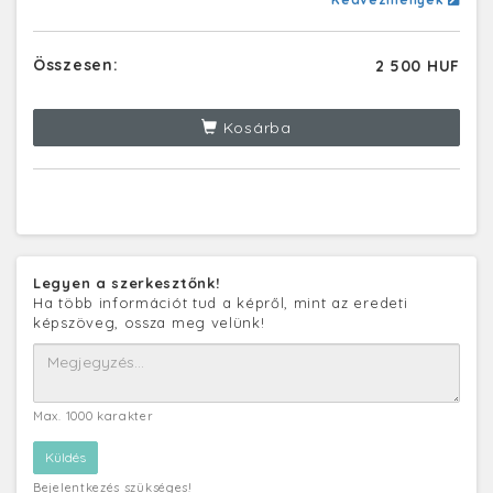
Összesen:
2 500 HUF
Kosárba
Legyen a szerkesztőnk!
Ha több információt tud a képről, mint az eredeti
képszöveg, ossza meg velünk!
Max. 1000 karakter
Bejelentkezés szükséges!