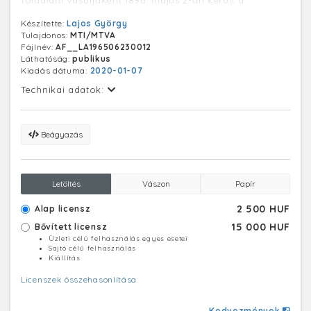
nagyközönség használatába és a vonal hossza 3700
Készítette:
Lajos György
méter volt, 9 földalatti és 2 felszíni megállóval. A
Tulajdonos:
MTI/MTVA
szerelvények 2 perces időközzel közlekedtek.
Fájlnév:
AF__LA196506230012
Láthatóság:
publikus
Kiadás dátuma:
2020-01-07
Technikai adatok:
Beágyazás
Letöltés
Vászon
Papír
2 500 HUF
Alap licensz
15 000 HUF
Bővített licensz
Üzleti célú felhasználás egyes esetei
Sajtó célú felhasználás
Kiállítás
Licenszek összehasonlítása
Kedvezmények