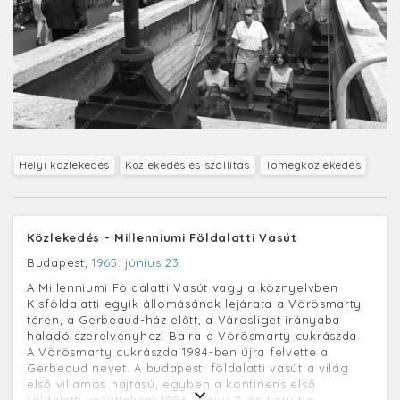
Helyi közlekedés
Közlekedés és szállítás
Tömegközlekedés
Közlekedés - Millenniumi Földalatti Vasút
Budapest,
1965. június 23.
A Millenniumi Földalatti Vasút vagy a köznyelvben
Kisföldalatti egyik állomásának lejárata a Vörösmarty
téren, a Gerbeaud-ház előtt, a Városliget irányába
haladó szerelvényhez. Balra a Vörösmarty cukrászda.
A Vörösmarty cukrászda 1984-ben újra felvette a
Gerbeaud nevet. A budapesti földalatti vasút a világ
első villamos hajtású, egyben a kontinens első
földalatti vasútjaként 1896. május 2-án került a