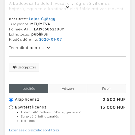
A budapesti földalatti vasút a világ első villamos
hajtású, egyben a kontinens első földalatti vasútjaként
1896. május 2-án került a nagyközönség használatába
Készítette:
Lajos György
és a vonal hossza 3700 méter volt, 9 földalatti és 2
Tulajdonos:
MTI/MTVA
felszíni megállóval. A szerelvények 2 perces időközzel
Fájlnév:
AF__LA196506230011
közlekedtek.
Láthatóság:
publikus
Kiadás dátuma:
2020-01-07
Technikai adatok:
Beágyazás
Letöltés
Vászon
Papír
2 500 HUF
Alap licensz
15 000 HUF
Bővített licensz
Üzleti célú felhasználás egyes esetei
Sajtó célú felhasználás
Kiállítás
Licenszek összehasonlítása