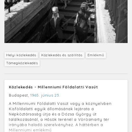
Helyi közlekedés
Közlekedés és szállítás
Emlékmű
Tömegközlekedés
Közlekedés - Millenniumi Földalatti Vasút
Budapest,
1965. június 23.
A Millenniumi Földalatti Vasút vagy a köznyelvben
Kisföldalatti egyik állomásának lejárata a
Népköztársaság útja és a Dózsa György út
találkozásánál, a Hősök terénél a Vörösmarty tér
irányába haladó szerelvényhez. A háttérben a
Millenniumi emlékmű.