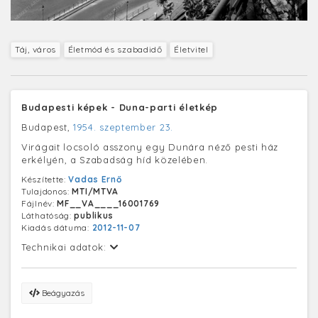
Táj, város
Életmód és szabadidő
Életvitel
Budapesti képek - Duna-parti életkép
Budapest,
1954. szeptember 23.
Virágait locsoló asszony egy Dunára néző pesti ház
erkélyén, a Szabadság híd közelében.
Készítette:
Vadas Ernő
Tulajdonos:
MTI/MTVA
Fájlnév:
MF__VA____16001769
Láthatóság:
publikus
Kiadás dátuma:
2012-11-07
Technikai adatok:
Beágyazás