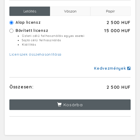
Letöltés
Vászon
Papír
2 500 HUF
Alap licensz
15 000 HUF
Bővített licensz
Üzleti célú felhasználás egyes esetei
Sajtó célú felhasználás
Kiállítás
Licenszek összehasonlítása
Kedvezmények
Összesen:
2 500 HUF
Kosárba