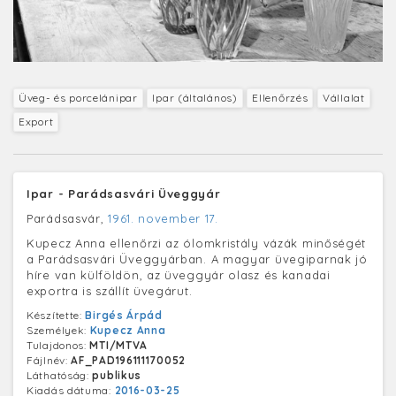
Üveg- és porcelánipar
Ipar (általános)
Ellenőrzés
Vállalat
Export
Ipar - Parádsasvári Üveggyár
Parádsasvár,
1961. november 17.
Kupecz Anna ellenőrzi az ólomkristály vázák minőségét
a Parádsasvári Üveggyárban. A magyar üvegiparnak jó
híre van külföldön, az üveggyár olasz és kanadai
exportra is szállít üvegárut.
Készítette:
Birgés Árpád
Személyek:
Kupecz Anna
Tulajdonos:
MTI/MTVA
Fájlnév:
AF_PAD196111170052
Láthatóság:
publikus
Kiadás dátuma:
2016-03-25