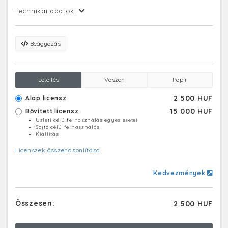
Technikai adatok:
Beágyazás
Letöltés
Vászon
Papír
2 500 HUF
Alap licensz
15 000 HUF
Bővített licensz
Üzleti célú felhasználás egyes esetei
Sajtó célú felhasználás
Kiállítás
Licenszek összehasonlítása
Kedvezmények
Összesen:
2 500 HUF