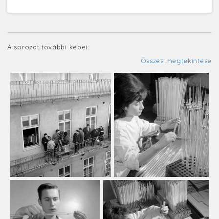
A sorozat további képei:
Összes megtekintése