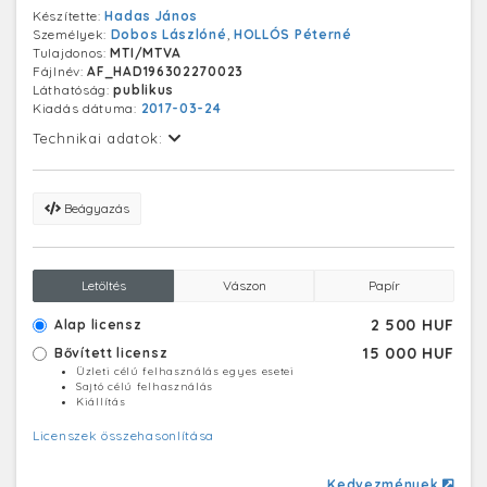
Készítette:
Hadas János
Személyek:
Dobos Lászlóné
,
HOLLÓS Péterné
Tulajdonos:
MTI/MTVA
Fájlnév:
AF_HAD196302270023
Láthatóság:
publikus
Kiadás dátuma:
2017-03-24
Technikai adatok:
Beágyazás
Letöltés
Vászon
Papír
2 500 HUF
Alap licensz
15 000 HUF
Bővített licensz
Üzleti célú felhasználás egyes esetei
Sajtó célú felhasználás
Kiállítás
Licenszek összehasonlítása
Kedvezmények