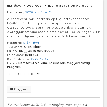
Építőipar - Debrecen - Épül a Sensirion AG gyára
Debrecen,
2020. október 15.
A debreceni ipari parkban építi gyártókapacitását
bővítő gyárát a digitális mikroprocesszorokat
összeállító svájci Sensirion AG. Jelenleg a csarnok
előregyártott vasbeton elemeit emelik be és rögzítik. Ez
a munkafolyamat jelenleg közel 60% készültségnél tart.
Készítette:
Oláh Tibor
Tulajdonos:
Oláh Tibor
Fájlnév:
BD__OB202010150002
Láthatóság:
publikus
Kiadás dátuma:
2020-10-16
Forrás:
Nemzeti Archívum/Fókuszban Magyarország
Program
Technikai adatok:
Beágyazás
Tisztelt Felhasználónk! Ez a fénykép nem képezi a