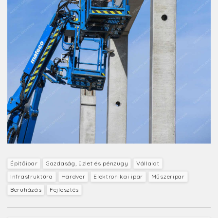
Építőipar
Gazdaság, üzlet és pénzügy
Vállalat
Infrastruktúra
Hardver
Elektronikai ipar
Műszeripar
Beruházás
Fejlesztés