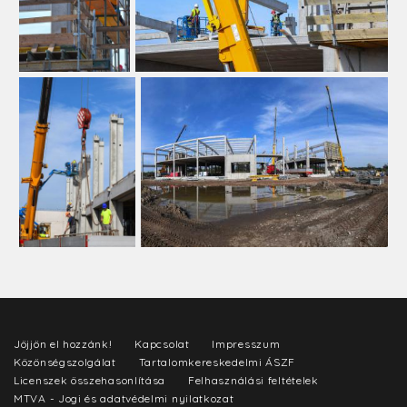
Jöjjön el hozzánk!
Kapcsolat
Impresszum
Közönségszolgálat
Tartalomkereskedelmi ÁSZF
Licenszek összehasonlítása
Felhasználási feltételek
MTVA - Jogi és adatvédelmi nyilatkozat