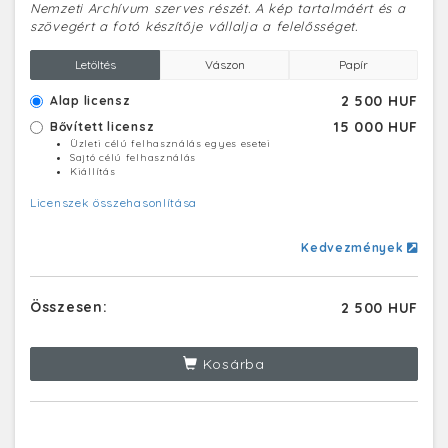
Nemzeti Archívum szerves részét. A kép tartalmáért és a
szövegért a fotó készítője vállalja a felelősséget.
Letöltés
Vászon
Papír
2 500 HUF
Alap licensz
15 000 HUF
Bővített licensz
Üzleti célú felhasználás egyes esetei
Sajtó célú felhasználás
Kiállítás
Licenszek összehasonlítása
Kedvezmények
Összesen:
2 500 HUF
Kosárba