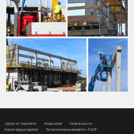
Jöjjön el hozzánk!
Kapcsolat
Impresszum
Közönségszolgálat
Tartalomkereskedelmi ÁSZF