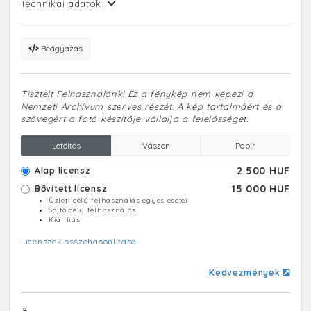
Technikai adatok:
Beágyazás
Tisztelt Felhasználónk! Ez a fénykép nem képezi a
Nemzeti Archívum szerves részét. A kép tartalmáért és a
szövegért a fotó készítője vállalja a felelősséget.
Letöltés
Vászon
Papír
2 500 HUF
Alap licensz
15 000 HUF
Bővített licensz
Üzleti célú felhasználás egyes esetei
Sajtó célú felhasználás
Kiállítás
Licenszek összehasonlítása
Kedvezmények