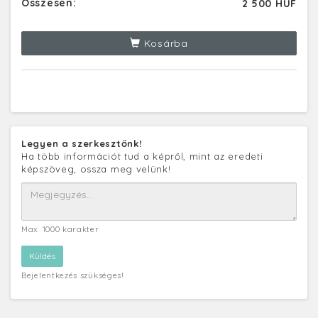
Összesen:
2 500 HUF
Kosárba
Legyen a szerkesztőnk!
Ha több információt tud a képről, mint az eredeti
képszöveg, ossza meg velünk!
Max. 1000 karakter
Bejelentkezés szükséges!