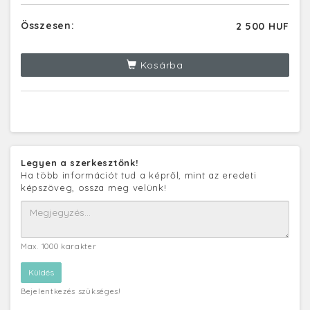
Összesen:
2 500 HUF
Kosárba
Legyen a szerkesztőnk!
Ha több információt tud a képről, mint az eredeti
képszöveg, ossza meg velünk!
Max. 1000 karakter
Bejelentkezés szükséges!