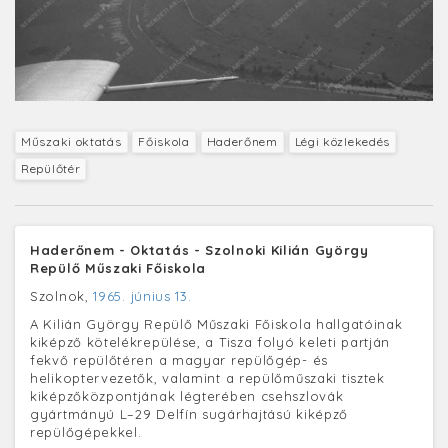
Műszaki oktatás
Főiskola
Haderőnem
Légi közlekedés
Repülőtér
Haderőnem - Oktatás - Szolnoki Kilián György
Repülő Műszaki Főiskola
Szolnok,
1965. június 13.
A Kilián György Repülő Műszaki Főiskola hallgatóinak
kiképző kötelékrepülése, a Tisza folyó keleti partján
fekvő repülőtéren a magyar repülőgép- és
helikoptervezetők, valamint a repülőműszaki tisztek
kiképzőközpontjának légterében csehszlovák
gyártmányú L–29 Delfín sugárhajtású kiképző
repülőgépekkel.