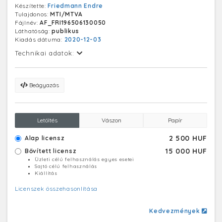
Készítette:
Friedmann Endre
Tulajdonos:
MTI/MTVA
Fájlnév:
AF_FRI196506130050
Láthatóság:
publikus
Kiadás dátuma:
2020-12-03
Technikai adatok:
Beágyazás
Letöltés
Vászon
Papír
2 500 HUF
Alap licensz
15 000 HUF
Bővített licensz
Üzleti célú felhasználás egyes esetei
Sajtó célú felhasználás
Kiállítás
Licenszek összehasonlítása
Kedvezmények