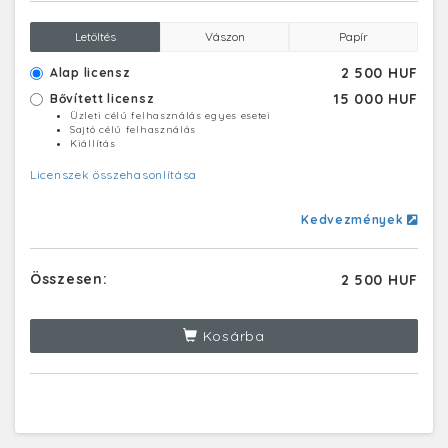
Letöltés
Vászon
Papír
2 500 HUF
Alap licensz
15 000 HUF
Bővített licensz
Üzleti célú felhasználás egyes esetei
Sajtó célú felhasználás
Kiállítás
Licenszek összehasonlítása
Kedvezmények
Összesen:
2 500 HUF
Kosárba