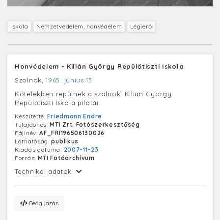
Iskola
Nemzetvédelem, honvédelem
Légierő
Honvédelem - Kilián György Repülőtiszti Iskola
Szolnok,
1965. június 13.
Kötelékben repülnek a szolnoki Kilián György
Repülőtiszti Iskola pilótái.
Készítette:
Friedmann Endre
Tulajdonos:
MTI Zrt. Fotószerkesztőség
Fájlnév:
AF_FRI196506130026
Láthatóság:
publikus
Kiadás dátuma:
2007-11-23
Forrás:
MTI Fotóarchívum
Technikai adatok:
Beágyazás