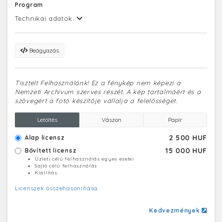
Program
Technikai adatok:
Beágyazás
Tisztelt Felhasználónk! Ez a fénykép nem képezi a
Nemzeti Archívum szerves részét. A kép tartalmáért és a
szövegért a fotó készítője vállalja a felelősséget.
Letöltés
Vászon
Papír
2 500 HUF
Alap licensz
15 000 HUF
Bővített licensz
Üzleti célú felhasználás egyes esetei
Sajtó célú felhasználás
Kiállítás
Licenszek összehasonlítása
Kedvezmények