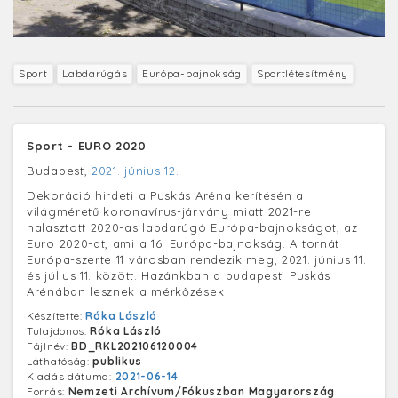
Sport
Labdarúgás
Európa-bajnokság
Sportlétesítmény
Sport - EURO 2020
Budapest,
2021. június 12.
Dekoráció hirdeti a Puskás Aréna kerítésén a
világméretű koronavírus-járvány miatt 2021-re
halasztott 2020-as labdarúgó Európa-bajnokságot, az
Euro 2020-at, ami a 16. Európa-bajnokság. A tornát
Európa-szerte 11 városban rendezik meg, 2021. június 11.
és július 11. között. Hazánkban a budapesti Puskás
Arénában lesznek a mérkőzések
Készítette:
Róka László
Tulajdonos:
Róka László
Fájlnév:
BD_RKL202106120004
Láthatóság:
publikus
Kiadás dátuma:
2021-06-14
Forrás:
Nemzeti Archívum/Fókuszban Magyarország