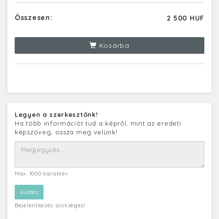
Összesen:
2 500 HUF
Kosárba
Legyen a szerkesztőnk!
Ha több információt tud a képről, mint az eredeti
képszöveg, ossza meg velünk!
Max. 1000 karakter
Bejelentkezés szükséges!