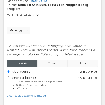
Kiadás dátuma:
2021-05-12
Forrás:
Nemzeti Archívum/Fókuszban Magyarország
Program
Technikai adatok:
Beágyazás
Tisztelt Felhasználónk! Ez a fénykép nem képezi a
Nemzeti Archívum szerves részét. A kép tartalmáért és a
szövegért a fotó készítője vállalja a felelősséget.
Letöltés
Vászon
Papír
2 500 HUF
Alap licensz
15 000 HUF
Bővített licensz
Üzleti célú felhasználás egyes esetei
Sajtó célú felhasználás
Kiállítás
Licenszek összehasonlítása