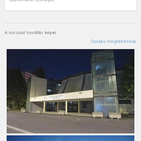
A sorozat további képei:
Összes megtekintése