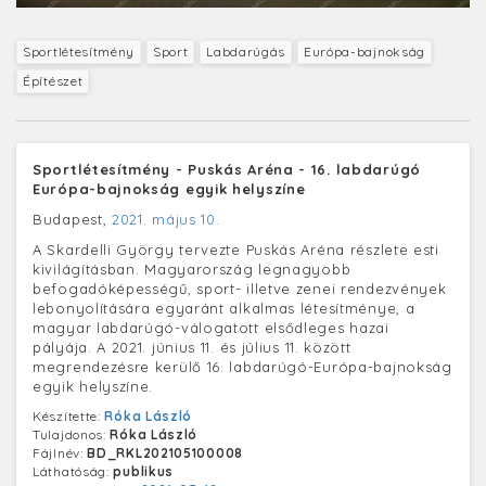
Sportlétesítmény
Sport
Labdarúgás
Európa-bajnokság
Építészet
Sportlétesítmény - Puskás Aréna - 16. labdarúgó
Európa-bajnokság egyik helyszíne
Budapest,
2021. május 10.
A Skardelli György tervezte Puskás Aréna részlete esti
kivilágításban. Magyarország legnagyobb
befogadóképességű, sport- illetve zenei rendezvények
lebonyolítására egyaránt alkalmas létesítménye, a
magyar labdarúgó-válogatott elsődleges hazai
pályája. A 2021. június 11. és július 11. között
megrendezésre kerülő 16. labdarúgó-Európa-bajnokság
egyik helyszíne.
Készítette:
Róka László
Tulajdonos:
Róka László
Fájlnév:
BD_RKL202105100008
Láthatóság:
publikus