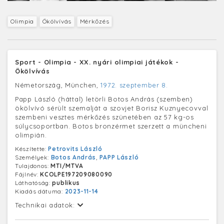
Olimpia
Ökölvívás
Mérkőzés
Sport - Olimpia - XX. nyári olimpiai játékok -
Ökölvívás
Németország, München,
1972. szeptember 8.
Papp László (háttal) letörli Botos András (szemben)
ökölvívó sérült szemalját a szovjet Borisz Kuznyecovval
szembeni vesztes mérkőzés szünetében az 57 kg-os
súlycsoportban. Botos bronzérmet szerzett a müncheni
olimpián.
Készítette:
Petrovits László
Személyek:
Botos András
,
PAPP László
Tulajdonos:
MTI/MTVA
Fájlnév:
KCOLPE197209080090
Láthatóság:
publikus
Kiadás dátuma:
2023-11-14
Technikai adatok: