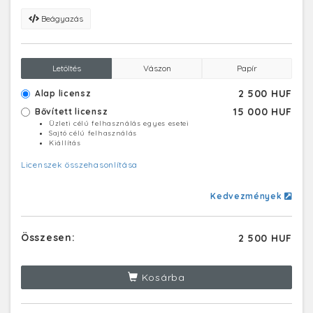
Beágyazás
Letöltés
Vászon
Papír
2 500 HUF
Alap licensz
15 000 HUF
Bővített licensz
Üzleti célú felhasználás egyes esetei
Sajtó célú felhasználás
Kiállítás
Licenszek összehasonlítása
Kedvezmények
Összesen:
2 500 HUF
Kosárba