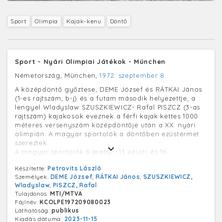
Sport
Olimpia
Kajak-kenu
Döntő
Sport - Nyári Olimpiai Játékok - München
Németország, München,
1972. szeptember 8.
A középdöntő győztese, DEME József és RÁTKAI János
(1-es rajtszám, b-j) és a futam második helyezettje, a
lengyel Wladyslaw SZUSZKIEWICZ- Rafal PISZCZ (3-as
rajtszám) kajakosok eveznek a férfi kajak kettes 1000
méteres versenyszám középdöntője után a XX. nyári
olimpián. A magyar sportolók a döntőben ezüstérmet
szereztek.
A magyar sportolók 6 arany-, 13 ezüst- és 16
bronzérmet szereztek Münchenben. Deme József
Készítette:
Petrovits László
(1951-) olimpiai ezüstérmes (1972. München) kajakozó,
Személyek:
DEME József
,
RÁTKAI János
,
SZUSZKIEWICZ,
edző. Rátkai János (1951-) olimpiai ezüstérmes (1972.
Wladyslaw
,
PISZCZ, Rafal
München), világbajnok (1973) kajakozó, edző,
Tulajdonos:
MTI/MTVA
sportvezető.
Fájlnév:
KCOLPE197209080023
Láthatóság:
publikus
Kiadás dátuma:
2023-11-15