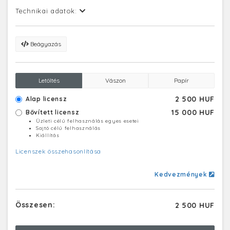
Technikai adatok:
Beágyazás
Letöltés
Vászon
Papír
2 500 HUF
Alap licensz
15 000 HUF
Bővített licensz
Üzleti célú felhasználás egyes esetei
Sajtó célú felhasználás
Kiállítás
Licenszek összehasonlítása
Kedvezmények
Összesen:
2 500 HUF