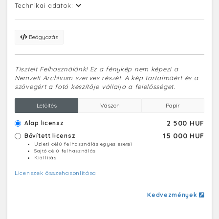
Technikai adatok:
Beágyazás
Tisztelt Felhasználónk! Ez a fénykép nem képezi a
Nemzeti Archívum szerves részét. A kép tartalmáért és a
szövegért a fotó készítője vállalja a felelősséget.
Letöltés
Vászon
Papír
2 500 HUF
Alap licensz
15 000 HUF
Bővített licensz
Üzleti célú felhasználás egyes esetei
Sajtó célú felhasználás
Kiállítás
Licenszek összehasonlítása
Kedvezmények