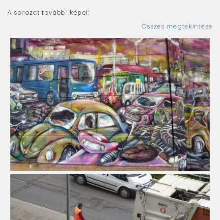
A sorozat további képei:
Összes megtekintése