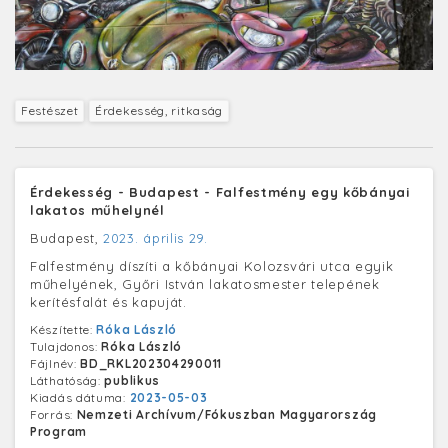
Festészet
Érdekesség, ritkaság
Érdekesség - Budapest - Falfestmény egy kőbányai
lakatos műhelynél
Budapest,
2023. április 29.
Falfestmény díszíti a kőbányai Kolozsvári utca egyik
műhelyének, Győri István lakatosmester telepének
kerítésfalát és kapuját.
Készítette:
Róka László
Tulajdonos:
Róka László
Fájlnév:
BD_RKL202304290011
Láthatóság:
publikus
Kiadás dátuma:
2023-05-03
Forrás:
Nemzeti Archívum/Fókuszban Magyarország
Program