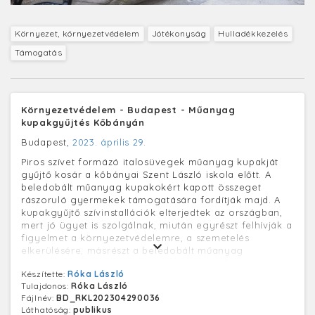
Környezet, környezetvédelem
Jótékonyság
Hulladékkezelés
Támogatás
Környezetvédelem - Budapest - Műanyag
kupakgyűjtés Kőbányán
Budapest,
2023. április 29.
Piros szívet formázó italosüvegek műanyag kupakját
gyűjtő kosár a kőbányai Szent László iskola előtt. A
beledobált műanyag kupakokért kapott összeget
rászoruló gyermekek támogatására fordítják majd. A
kupakgyűjtő szívinstallációk elterjedtek az országban,
mert jó ügyet is szolgálnak, miután egyrészt felhívják a
figyelmet a környezetvédelemre, a szemetelés
elkerülésére, másrészt a beledobált műanyag
kupakokat pénzzé lehet tenni, s az így befolyt összeget
Készítette:
Róka László
valamilyen jótékony célra fordítani.
Tulajdonos:
Róka László
Fájlnév:
BD_RKL202304290036
Láthatóság:
publikus