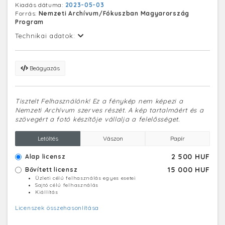
Kiadás dátuma:
2023-05-03
Forrás:
Nemzeti Archívum/Fókuszban Magyarország
Program
Technikai adatok:
Beágyazás
Tisztelt Felhasználónk! Ez a fénykép nem képezi a
Nemzeti Archívum szerves részét. A kép tartalmáért és a
szövegért a fotó készítője vállalja a felelősséget.
Letöltés
Vászon
Papír
2 500 HUF
Alap licensz
15 000 HUF
Bővített licensz
Üzleti célú felhasználás egyes esetei
Sajtó célú felhasználás
Kiállítás
Licenszek összehasonlítása