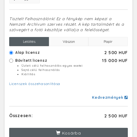
Tisztelt Felhasználónk! Ez a fénykép nem képezi a
Nemzeti Archívum szerves részét. A kép tartalmáért és a
szövegért a fotó készítője vállalja a felelősséget.
Letöltés
Vászon
Papír
2 500 HUF
Alap licensz
15 000 HUF
Bővített licensz
Üzleti célú felhasználás egyes esetei
Sajtó célú felhasználás
Kiállítás
Licenszek összehasonlítása
Kedvezmények
Összesen:
2 500 HUF
Kosárba