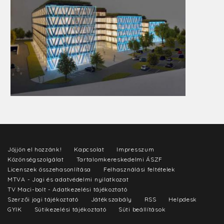
Jöjjön el hozzánk!
Kapcsolat
Impresszum
Közönségszolgálat
Tartalomkereskedelmi ÁSZF
Licenszek összehasonlítása
Felhasználási feltételek
MTVA - Jogi és adatvédelmi nyilatkozat
TV Maci-bolt - Adatkezelési tájékoztató
Szerzői jogi tájékoztató
Játékszabály
RSS
Helpdesk
GYIK
Sütikezelési tájékoztató
Süti beállítások