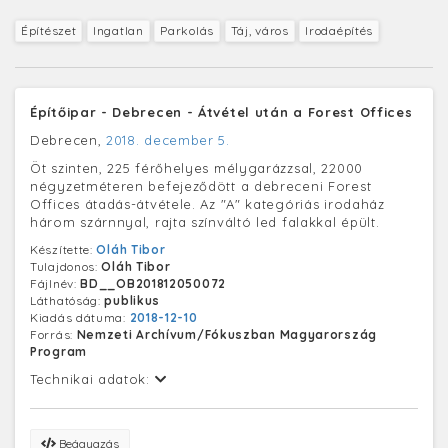
Építészet
Ingatlan
Parkolás
Táj, város
Irodaépítés
Építőipar - Debrecen - Átvétel után a Forest Offices
Debrecen,
2018. december 5.
Öt szinten, 225 férőhelyes mélygarázzsal, 22000
négyzetméteren befejeződött a debreceni Forest
Offices átadás-átvétele. Az "A" kategóriás irodaház
három szárnnyal, rajta színváltó led falakkal épült.
Készítette:
Oláh Tibor
Tulajdonos:
Oláh Tibor
Fájlnév:
BD__OB201812050072
Láthatóság:
publikus
Kiadás dátuma:
2018-12-10
Forrás:
Nemzeti Archívum/Fókuszban Magyarország
Program
Technikai adatok:
Beágyazás