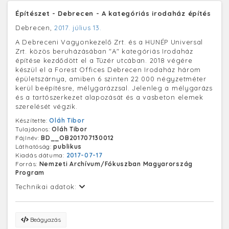
Építészet - Debrecen - A kategóriás irodaház építés
Debrecen,
2017. július 13.
A Debreceni Vagyonkezelő Zrt. és a HUNÉP Universal
Zrt. közös beruházásában "A" kategóriás Irodaház
építése kezdődött el a Tüzér utcában. 2018 végére
készül el a Forest Offices Debrecen Irodaház három
épületszárnya, amiben 6 szinten 22 000 négyzetméter
kerül beépítésre, mélygarázzsal. Jelenleg a mélygarázs
és a tartószerkezet alapozását és a vasbeton elemek
szerelését végzik.
Készítette:
Oláh Tibor
Tulajdonos:
Oláh Tibor
Fájlnév:
BD__OB201707130012
Láthatóság:
publikus
Kiadás dátuma:
2017-07-17
Forrás:
Nemzeti Archívum/Fókuszban Magyarország
Program
Technikai adatok:
Beágyazás