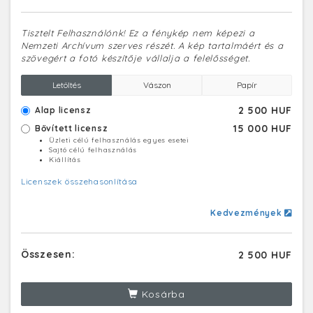
Tisztelt Felhasználónk! Ez a fénykép nem képezi a
Nemzeti Archívum szerves részét. A kép tartalmáért és a
szövegért a fotó készítője vállalja a felelősséget.
Letöltés
Vászon
Papír
2 500 HUF
Alap licensz
15 000 HUF
Bővített licensz
Üzleti célú felhasználás egyes esetei
Sajtó célú felhasználás
Kiállítás
Licenszek összehasonlítása
Kedvezmények
Összesen:
2 500 HUF
Kosárba