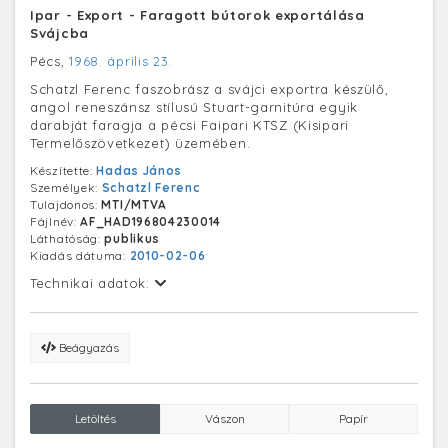
Ipar - Export - Faragott bútorok exportálása
Svájcba
Pécs,
1968. április 23.
Schatzl Ferenc faszobrász a svájci exportra készülő,
angol reneszánsz stílusú Stuart-garnitúra egyik
darabját faragja a pécsi Faipari KTSZ (Kisipari
Termelőszövetkezet) üzemében.
Készítette:
Hadas János
Személyek:
Schatzl Ferenc
Tulajdonos:
MTI/MTVA
Fájlnév:
AF_HAD196804230014
Láthatóság:
publikus
Kiadás dátuma:
2010-02-06
Technikai adatok:
Beágyazás
Letöltés
Vászon
Papír