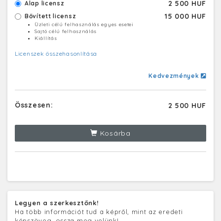
2 500 HUF
Alap licensz
15 000 HUF
Bővített licensz
Üzleti célú felhasználás egyes esetei
Sajtó célú felhasználás
Kiállítás
Licenszek összehasonlítása
Kedvezmények
Összesen:
2 500 HUF
Kosárba
Legyen a szerkesztőnk!
Ha több információt tud a képről, mint az eredeti
képszöveg, ossza meg velünk!