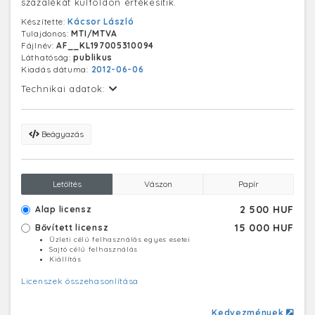
százalékát külföldön értékesítik.
Készítette:
Kácsor László
Tulajdonos:
MTI/MTVA
Fájlnév:
AF__KL197005310094
Láthatóság:
publikus
Kiadás dátuma:
2012-06-06
Technikai adatok:
Beágyazás
Letöltés
Vászon
Papír
2 500 HUF
Alap licensz
15 000 HUF
Bővített licensz
Üzleti célú felhasználás egyes esetei
Sajtó célú felhasználás
Kiállítás
Licenszek összehasonlítása
Kedvezmények