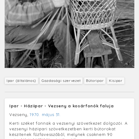
Ipar (általános)
Gazdasági szervezet
Bútoripar
Kisipar
Ipar - Háziipar - Vezseny a kosárfonók faluja
Vezseny,
1970. május 31.
Kerti széket fonnak a vezsenyi szövetkezet dolgozói. A
vezsenyi háziipari szövetkezetben kerti bútorokat
készítenek fűzfavesszőből, melynek csaknem 90