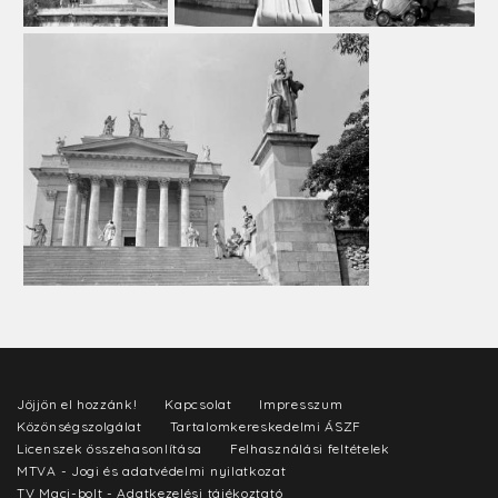
Jöjjön el hozzánk!
Kapcsolat
Impresszum
Közönségszolgálat
Tartalomkereskedelmi ÁSZF
Licenszek összehasonlítása
Felhasználási feltételek
MTVA - Jogi és adatvédelmi nyilatkozat
TV Maci-bolt - Adatkezelési tájékoztató