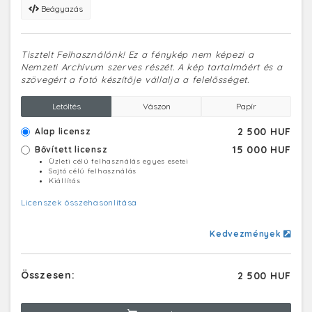
Beágyazás
Tisztelt Felhasználónk! Ez a fénykép nem képezi a
Nemzeti Archívum szerves részét. A kép tartalmáért és a
szövegért a fotó készítője vállalja a felelősséget.
Letöltés
Vászon
Papír
2 500 HUF
Alap licensz
15 000 HUF
Bővített licensz
Üzleti célú felhasználás egyes esetei
Sajtó célú felhasználás
Kiállítás
Licenszek összehasonlítása
Kedvezmények
Összesen:
2 500 HUF