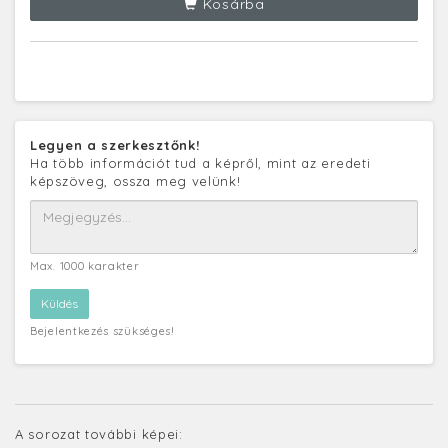
Kosárba
Legyen a szerkesztőnk!
Ha több információt tud a képről, mint az eredeti
képszöveg, ossza meg velünk!
Max. 1000 karakter
Bejelentkezés szükséges!
A sorozat további képei: