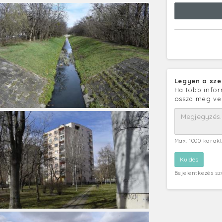
Legyen a sze
Ha több infor
ossza meg ve
Max. 1000 karak
Bejelentkezés s