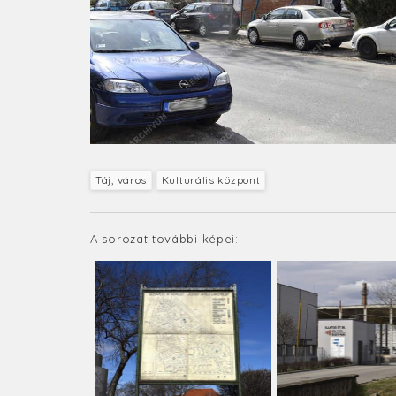
Táj, város
Kulturális központ
A sorozat további képei: