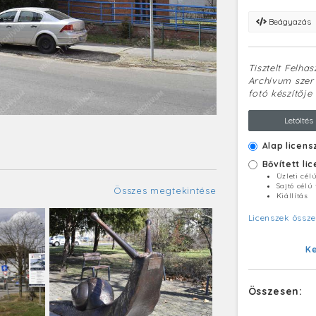
Beágyazás
Tisztelt Felha
Archívum szerv
fotó készítője 
Letöltés
Alap licens
Bővített li
Üzleti cél
Sajtó célú
Összes megtekintése
Kiállítás
Licenszek össze
K
Összesen: