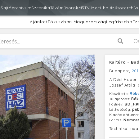
m
Sajtóarchívum
Szcenika
Tévéműsorok
M3
TV Maci-bolt
Műsorarchív
Ajánlott
Fókuszban Magyarország
Legfrissebb
Ez
Ö
Kultúra - Bu
Budapest,
201
A Dési Huber 
József Attila 
Készítette:
Róka
Tulajdonos:
Rók
Fájlnév:
BD_RK
Láthatóság:
pub
Kiadás dátuma
Forrás:
Nemzet
Technikai ada