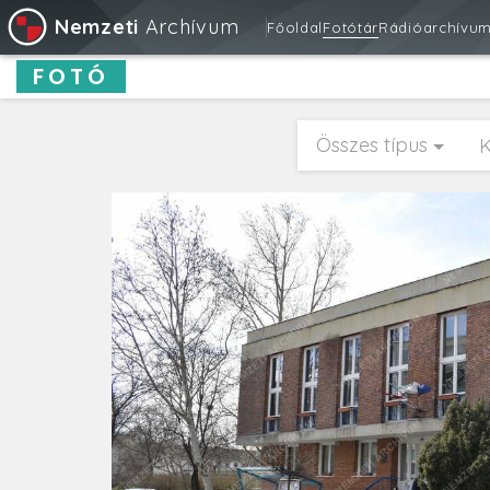
Nemzeti
Archívum
Főoldal
Fotótár
Rádióarchívu
FOTÓ
Összes típus