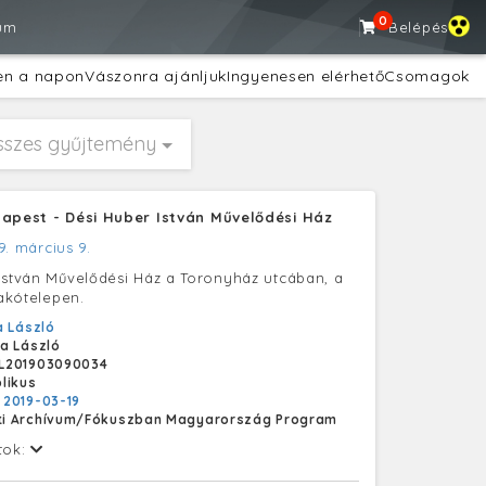
0
um
Belépés
en a napon
Vászonra ajánljuk
Ingyenesen elérhető
Csomagok
sszes gyűjtemény
dapest - Dési Huber István Művelődési Ház
9. március 9.
István Művelődési Ház a Toronyház utcában, a
lakótelepen.
 László
a László
L201903090034
likus
:
2019-03-19
i Archívum/Fókuszban Magyarország Program
tok: