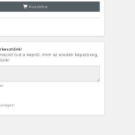
Kosárba
rkesztőnk!
mációt tud a képről, mint az eredeti képszöveg,
lünk!
ter
zükséges!