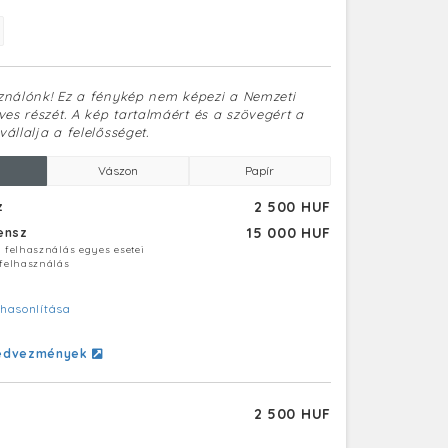
sználónk! Ez a fénykép nem képezi a Nemzeti
es részét. A kép tartalmáért és a szövegért a
vállalja a felelősséget.
Vászon
Papír
2 500 HUF
z
15 000 HUF
censz
ú felhasználás egyes esetei
 felhasználás
hasonlítása
edvezmények
2 500 HUF