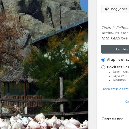
Beágyazás
Tisztelt Felha
Archívum szerv
fotó készítője 
Letöltés
Alap licens
Bővített li
Üzleti cél
Sajtó célú
Kiállítás
Licenszek össze
K
Összesen: