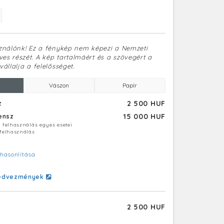
sználónk! Ez a fénykép nem képezi a Nemzeti
es részét. A kép tartalmáért és a szövegért a
vállalja a felelősséget.
Vászon
Papír
2 500 HUF
z
15 000 HUF
censz
ú felhasználás egyes esetei
 felhasználás
hasonlítása
edvezmények
2 500 HUF