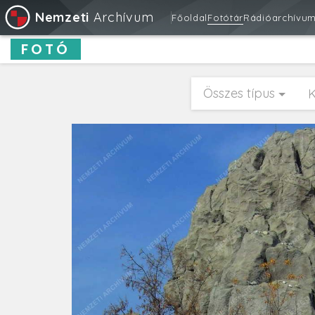
Nemzeti
Archívum
Főoldal
Fotótár
Rádióarchívu
FOTÓ
Összes típus