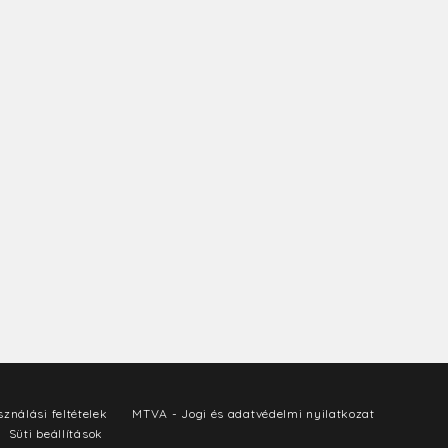
ználási feltételek
MTVA - Jogi és adatvédelmi nyilatkozat
Süti beállítások