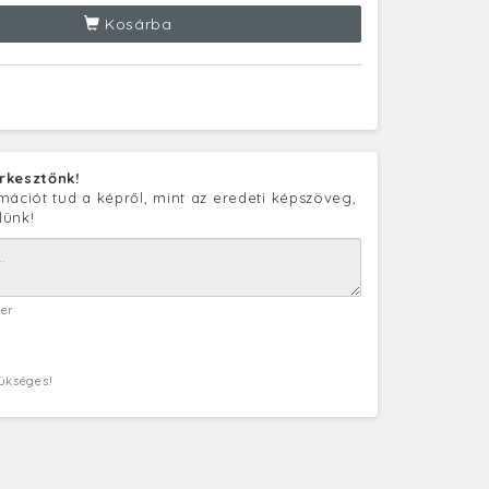
Kosárba
rkesztőnk!
mációt tud a képről, mint az eredeti képszöveg,
lünk!
ter
zükséges!