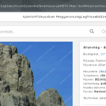
m
Sajtóarchívum
Szcenika
Tévéműsorok
M3
TV Maci-bolt
Műsorarchív
Ajánlott
Fókuszban Magyarország
Legfrissebb
Ez
Ö
Állatvilág -
Budapest,
201
Rózsás flami
Fővárosi Álla
Készítette:
Jász
Tulajdonos:
Jás
Fájlnév:
BDJASZ
Láthatóság:
pub
Kiadás dátuma
Forrás:
Nemzet
Technikai ada