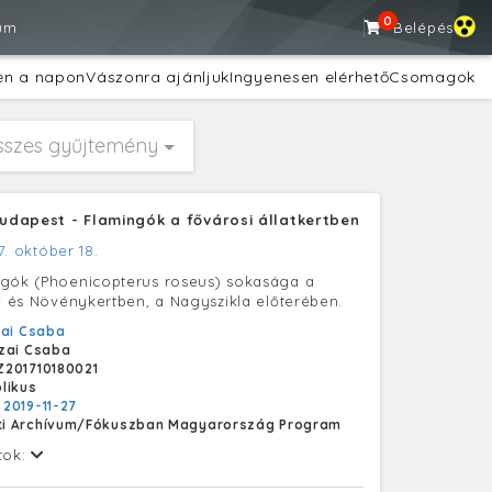
0
um
Belépés
en a napon
Vászonra ajánljuk
Ingyenesen elérhető
Csomagok
sszes gyűjtemény
 Budapest - Flamingók a fővárosi állatkertben
7. október 18.
ngók (Phoenicopterus roseus) sokasága a
t- és Növénykertben, a Nagyszikla előterében.
ai Csaba
zai Csaba
201710180021
likus
:
2019-11-27
i Archívum/Fókuszban Magyarország Program
tok: