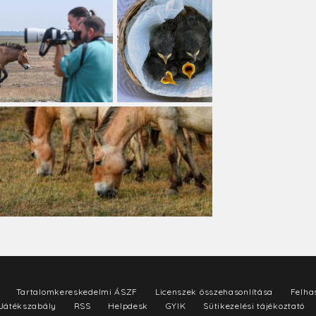
Tartalomkereskedelmi ÁSZF
Licenszek összehasonlítása
Felhas
Játékszabály
RSS
Helpdesk
GYIK
Sütikezelési tájékoztató