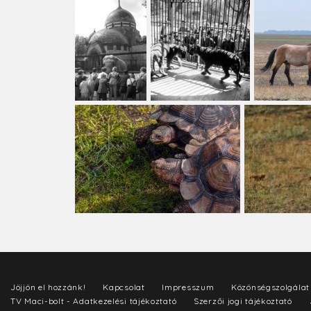
Jöjjön el hozzánk!
Kapcsolat
Impresszum
Közönségszolgálat
TV Maci-bolt - Adatkezelési tájékoztató
Szerzői jogi tájékoztató