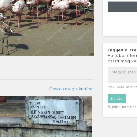
Legyen a sze
Ha több infor
ossza meg ve
Max. 1000 karak
Összes megtekintése
Bejelentkezés s