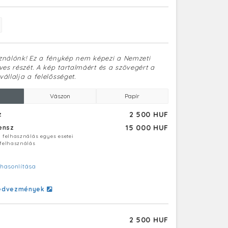
sználónk! Ez a fénykép nem képezi a Nemzeti
es részét. A kép tartalmáért és a szövegért a
vállalja a felelősséget.
Vászon
Papír
2 500 HUF
z
15 000 HUF
censz
ú felhasználás egyes esetei
 felhasználás
hasonlítása
edvezmények
2 500 HUF