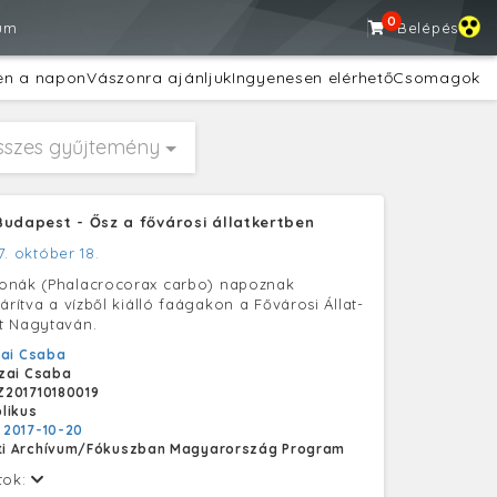
0
um
Belépés
en a napon
Vászonra ajánljuk
Ingyenesen elérhető
Csomagok
sszes gyűjtemény
Budapest - Ősz a fővárosi állatkertben
7. október 18.
onák (Phalacrocorax carbo) napoznak
árítva a vízből kiálló faágakon a Fővárosi Állat-
t Nagytaván.
ai Csaba
zai Csaba
201710180019
likus
:
2017-10-20
i Archívum/Fókuszban Magyarország Program
tok: