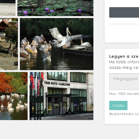
Legyen a sze
Ha több infor
ossza meg ve
Max. 1000 karak
Bejelentkezés s