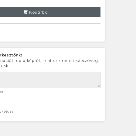
Kosárba
rkesztőnk!
mációt tud a képről, mint az eredeti képszöveg,
lünk!
ter
zükséges!