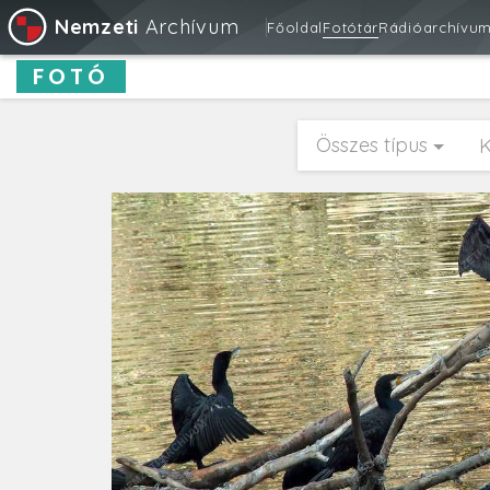
Nemzeti
Archívum
Főoldal
Fotótár
Rádióarchívu
FOTÓ
Összes típus