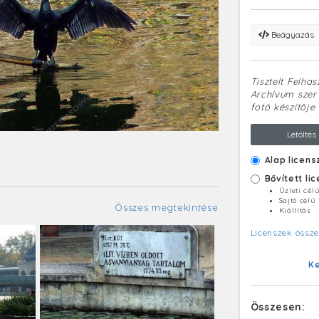
Beágyazás
Tisztelt Felha
Archívum szerv
fotó készítője 
Letöltés
Alap licens
Bővített li
Üzleti cél
Sajtó célú
Összes megtekintése
Kiállítás
Licenszek össze
K
Összesen: