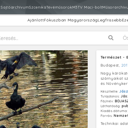
m
Sajtóarchívum
Szcenika
Tévéműsorok
M3
TV Maci-bolt
Műsorarchív
Ajánlott
Fókuszban Magyarország
Legfrissebb
Ez
Ö
Természet - 
Budapest,
201
Nagy kárókat
szárnyaikat sz
és Növényker
Készítette:
Jász
Tulajdonos:
Jás
Fájlnév:
BDJASZ
Láthatóság:
pub
Kiadás dátuma
Forrás:
Nemzet
Technikai ada