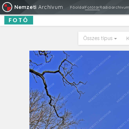
Nemzeti
Archívum
Főoldal
Fotótár
Rádióarchívu
FOTÓ
Összes típus