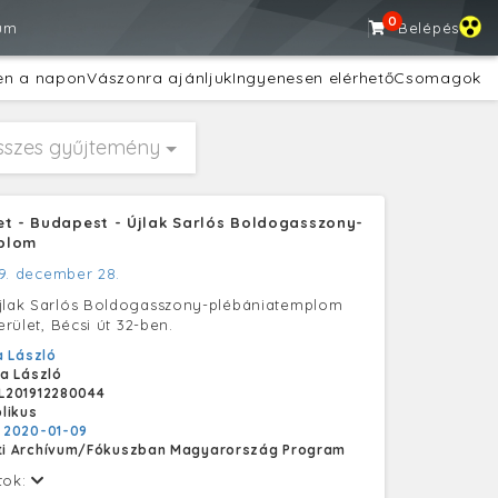
0
um
Belépés
en a napon
Vászonra ajánljuk
Ingyenesen elérhető
Csomagok
sszes gyűjtemény
et - Budapest - Újlak Sarlós Boldogasszony-
plom
9. december 28.
Újlak Sarlós Boldogasszony-plébániatemplom
kerület, Bécsi út 32-ben.
 László
a László
L201912280044
likus
:
2020-01-09
i Archívum/Fókuszban Magyarország Program
tok: