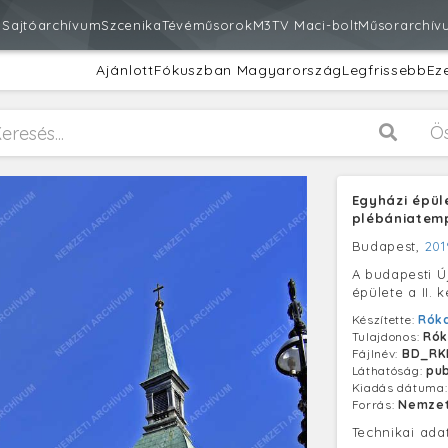
m
Sajtóarchívum
Szcenika
Tévéműsorok
M3
TV Maci-bolt
Műsorarchív
Ajánlott
Fókuszban Magyarország
Legfrissebb
Ez
Ö
Egyházi épül
plébániatem
Budapest,
201
A budapesti 
épülete a II. 
Készítette:
Róka
Tulajdonos:
Rók
Fájlnév:
BD_RK
Láthatóság:
pub
Kiadás dátuma
Forrás:
Nemzet
Technikai ada