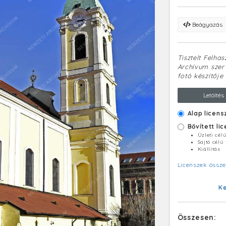
Beágyazás
Tisztelt Felha
Archívum szerv
fotó készítője 
Letöltés
Alap licens
Bővített li
Üzleti cél
Sajtó célú
Kiállítás
Licenszek össze
K
Összesen: