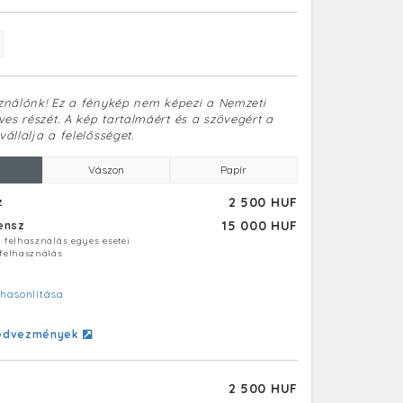
sználónk! Ez a fénykép nem képezi a Nemzeti
es részét. A kép tartalmáért és a szövegért a
vállalja a felelősséget.
Vászon
Papír
2 500 HUF
z
15 000 HUF
censz
ú felhasználás egyes esetei
 felhasználás
hasonlítása
edvezmények
2 500 HUF