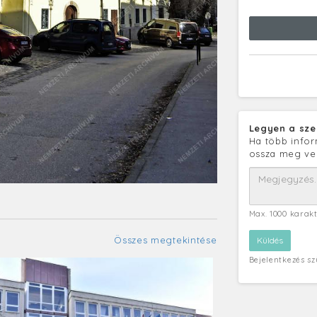
Legyen a sze
Ha több infor
ossza meg ve
Max. 1000 karak
Összes megtekintése
Bejelentkezés s