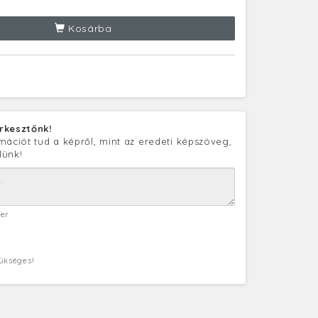
Kosárba
rkesztőnk!
mációt tud a képről, mint az eredeti képszöveg,
lünk!
ter
zükséges!